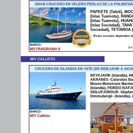
GRAN CRUCERO EN VELERO PERLAS DE LA POLINESIA
PAPEETE (Tahiti), MO
(Islas Tuamotu), RANG
(Islas Tuamotu), HUAH
(Islas Sociedad), TAHA
Sociedad), TETIAROA (
*Estas escalas dependen de
BARCO:
¡La
MS PANORAMA II
M/Y CALLISTO
CRUCERO DE ISLANDIA EN YATE (DE REIKJAVIK A AKU
REYKJAVIK (Islandia), HE
AKRANES -Cataratas Bar
Museo Monstruos Marinos
(Islandia), FIORDO ISAF
SIGLUFJORDUR -Skjafandi
Dimmuborgir- (Islandia),
BARCO:
M/Y Callisto