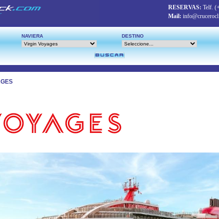
RESERVAS:
Telf.
(
Mail:
info@crucerocl
NAVIERA
DESTINO
AGES