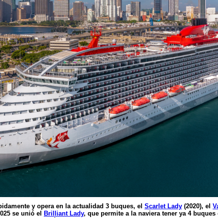
idamente y opera en la actualidad 3 buques, el
Scarlet Lady
(2020), el
V
2025 se unió el
Brilliant Lady
, que permite a la naviera tener ya 4 buque