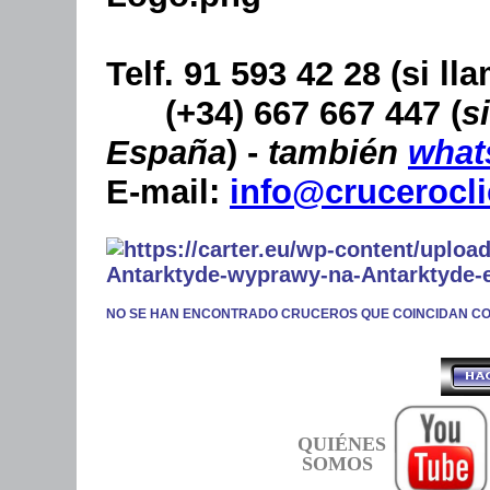
Telf. 91 593 42 28
(si l
(+34) 667 667 447
(
s
España
) -
también
what
E-mail:
info@crucerocl
NO SE HAN ENCONTRADO CRUCEROS QUE COINCIDAN C
QUIÉNES
SOMOS