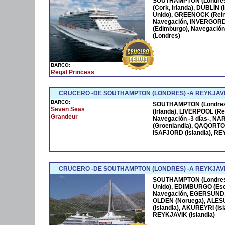
SOUTHAMPTON (Londres)
(Cork, Irlanda), DUBLÍN 
Unido), GREENOCK (Reino
Navegación, INVERGOR
(Edimburgo), Navegació
(Londres)
BARCO:
Regal Princess
CRUCERO -DE SOUTHAMPTON (LONDRES) -A REYKJAVIK
BARCO:
SOUTHAMPTON (Londres
Seven Seas
(Irlanda), LIVERPOOL (Re
Grandeur
Navegación -3 días-, N
(Groenlandia), QAQORTOQ
ISAFJORD (Islandia), REY
CRUCERO -DE SOUTHAMPTON (LONDRES) -A REYKJAVIK
SOUTHAMPTON (Londres)
Unido), EDIMBURGO (Esc
Navegación, EGERSUND,
OLDEN (Noruega), ALES
(Islandia), AKUREYRI (I
REYKJAVIK (Islandia)