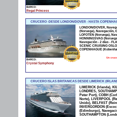
BARCO:
Regal Princess
CRUCERO -DESDE LONDON/DOVER - HASTA COPENHA
LONDON/DOVER, Navega
(Noruega), Navegación, 
LOFOTEN (Noruega), Nav
HONNINGSVAG (Noruega
Navegación - 2 días - F
SCENIC CRUISING OSLO F
COPENHAGUE (Kobenha
Un cruce
BARCO:
Crystal Symphony
CRUCERO ISLAS BRITANICAS DESDE LIMERICK (IRLA
LIMERICK (Irlanda), KI
LONDRES, SOUTHAMPTO
Peter Port), COBH (Cork
Norte), LIVERPOOL (R
Unido), BELFAST (Rein
INVERGORDON (Escoc
(Edimburgo), Navegaci
SOUTHAMPTON (Londres