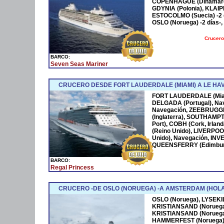
COPENHAGUE (Dinamarca)
GDYNIA (Polonia), KLAIPE
ESTOCOLMO (Suecia) -2 d
OSLO (Noruega) -2 días-,
Crucero
BARCO:
Seven Seas Mariner
CRUCERO DESDE FORT LAUDERDALE (MIAMI) A LE HAV
FORT LAUDERDALE (Miami
DELGADA (Portugal), Na
Navegación, ZEEBRUGG
(Inglaterra), SOUTHAMP
Port), COBH (Cork, Irlan
(Reino Unido), LIVERPO
Unido), Navegación, IN
QUEENSFERRY (Edimburgo
BARCO:
Regal Princess
CRUCERO -DE OSLO (NORUEGA) -A AMSTERDAM (HOL
OSLO (Noruega), LYSEKI
KRISTIANSAND (Noruega
KRISTIANSAND (Noruega
HAMMERFEST (Noruega)