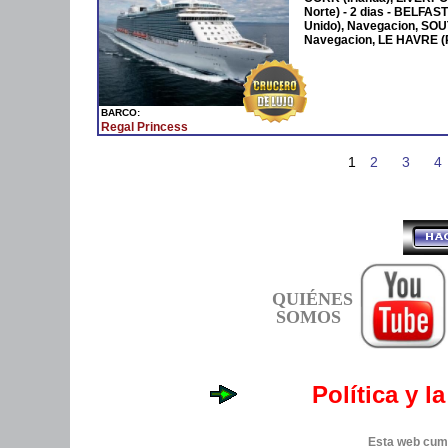
Norte) - 2 dias - BELFA
Unido), Navegacion, S
Navegacion, LE HAVRE (
BARCO:
Regal Princess
1
2
3
4
QUIÉNES
SOMOS
Política y l
Esta web cump