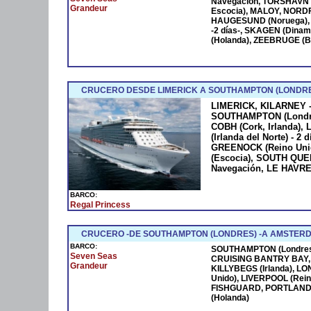
Navegación, TORSHAVN (
Grandeur
Escocia), MALOY, NORD
HAUGESUND (Noruega), 
-2 días-, SKAGEN (Dina
(Holanda), ZEEBRUGE (
CRUCERO DESDE LIMERICK A SOUTHAMPTON (LONDRE
LIMERICK, KILARNEY - 
SOUTHAMPTON (Londres
COBH (Cork, Irlanda),
(Irlanda del Norte) - 2
GREENOCK (Reino Uni
(Escocia), SOUTH QU
Navegación, LE HAVRE
BARCO:
Regal Princess
CRUCERO -DE SOUTHAMPTON (LONDRES) -A AMSTER
BARCO:
SOUTHAMPTON (Londres),
Seven Seas
CRUISING BANTRY BAY, DI
Grandeur
KILLYBEGS (Irlanda), L
Unido), LIVERPOOL (Rein
FISHGUARD, PORTLAND 
(Holanda)