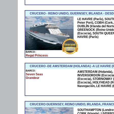
CRUCERO - REINO UNIDO, GUERNSEY, IRLANDA - DESD
LE HAVRE (París), SOU
Peter Port), COBH (Cork,
DUBLÍN (Irlanda del Norte
GREENOCK (Reino Unido
(Escocia), SOUTH QUEEN
HAVRE (París)
BARCO:
Regal Princess
CRUCERO -DE AMSTERDAM (HOLANDA) -A LE HAVRE (P
BARCO:
AMSTERDAM (Holanda), 
Seven Seas
INVERGORDON (Escocia)
Grandeur
(Escocia), STORNOWAY (
(Escocia), HOLYHEAD (Re
Navegación, LE HAVRE (Pa
CRUCERO GUERNSEY, REINO UNIDO, IRLANDA, FRANC
SOUTHAMPTON (Londres)
CORK (Irlanda), LIVERPOO