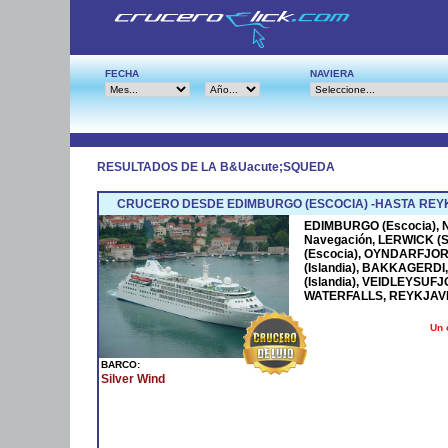
FECHA
NAVIERA
RESULTADOS DE LA B&Uacute;SQUEDA
CRUCERO DESDE EDIMBURGO (ESCOCIA) -HASTA REYK
EDIMBURGO (Escocia), N
Navegación, LERWICK (S
(Escocia), OYNDARFJ
(Islandia), BAKKAGERDI,
(Islandia), VEIDLEYSUF
WATERFALLS, REYKJAVIK 
Un 
BARCO:
Silver Wind