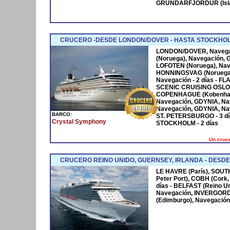
GRUNDARFJORDUR (Island
CRUCERO -DESDE LONDON/DOVER - HASTA STOCKHO
LONDON/DOVER, Navega
(Noruega), Navegación, 
LOFOTEN (Noruega), Nav
HONNINGSVAG (Noruega
Navegación - 2 días - F
SCENIC CRUISING OSLO F
COPENHAGUE (Kobenhav
Navegación, GDYNIA, Nav
Navegación, GDYNIA, Na
BARCO:
ST. PETERSBURGO - 3 d
Crystal Symphony
STOCKHOLM - 2 días
Un cruce
CRUCERO REINO UNIDO, GUERNSEY, IRLANDA - DESDE 
LE HAVRE (París), SOU
Peter Port), COBH (Cork, 
días - BELFAST (Reino U
Navegación, INVERGOR
(Edimburgo), Navegación