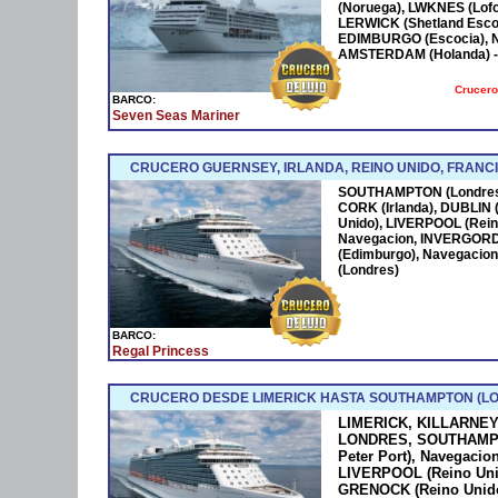
(Noruega), LWKNES (Lof
LERWICK (Shetland Esco
EDIMBURGO (Escocia), 
AMSTERDAM (Holanda) -2
Crucero
BARCO:
Seven Seas Mariner
CRUCERO GUERNSEY, IRLANDA, REINO UNIDO, FRANC
SOUTHAMPTON (Londres),
CORK (Irlanda), DUBLIN (
Unido), LIVERPOOL (Rein
Navegacion, INVERGOR
(Edimburgo), Navegacio
(Londres)
BARCO:
Regal Princess
CRUCERO DESDE LIMERICK HASTA SOUTHAMPTON (L
LIMERICK, KILLARNEY -
LONDRES, SOUTHAMPTO
Peter Port), Navegacion
LIVERPOOL (Reino Uni
GRENOCK (Reino Unid