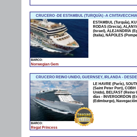
CRUCERO -DE ESTAMBUL (TURQUíA) -A CIVITAVECCHIA
ESTAMBUL (Turquía), KUS
RODAS (Grecia), ALANYA 
(Israel), ALEJANDRÍA (E
(Italia), NÁPOLES (Pom
BARCO:
Norwegian Gem
CRUCERO REINO UNIDO, GUERNSEY, IRLANDA - DESDE 
LE HAVRE (París), SOU
(Saint Peter Port), COBH
Unido), BELFAST (Reino 
días - INVERGORDON (
(Edimburgo), Navegación
BARCO:
Regal Princess