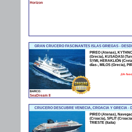
Horizon
GRAN CRUCERO FASCINANTES ISLAS GRIEGAS - DESDE
PIREO (Atenas), KYTHNO
(Grecia), KUSADASI (Tu
SYMI, HERAKLIÓN (Creta)
días-, MILOS (Grecia), P
¡Un fas
BARCO:
SeaDream II
CRUCERO DESCUBRE VENECIA, CROACIA Y GRECIA - DE 
PIREO (Atenas), Navega
(Croacia), SPLIT (Croacia
TRIESTE (Italia)