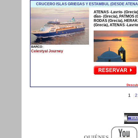
CRUCERO ISLAS GRIEGAS Y ESTAMBUL (DESDE ATENAS
ATENAS -Lavrio- (Greci
días- (Grecia), PATMOS (
RODAS (Grecia), HERAKL
(Grecia), ATENAS -Lavrio
BARCO:
Celestyal Journey
Descubr
1
2
QUIÉNES