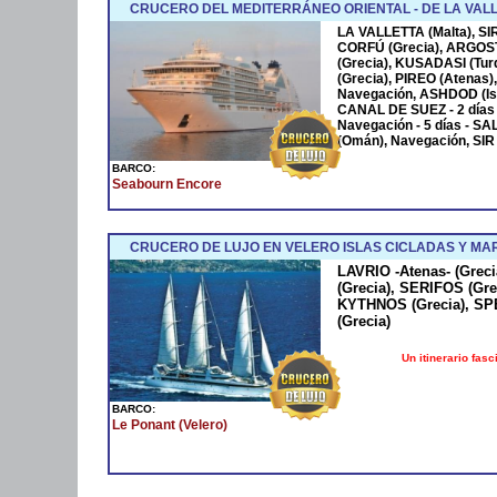
CRUCERO DEL MEDITERRÁNEO ORIENTAL - DE LA VALLE
LA VALLETTA (Malta), SIR
CORFÚ (Grecia), ARGOST
(Grecia), KUSADASI (Tur
(Grecia), PIREO (Atenas
Navegación, ASHDOD (Isra
CANAL DE SUEZ - 2 días 
Navegación - 5 días - 
(Omán), Navegación, SIR
BARCO:
Seabourn Encore
CRUCERO DE LUJO EN VELERO ISLAS CICLADAS Y MAR
LAVRIO -Atenas- (Grec
(Grecia), SERIFOS (Gr
KYTHNOS (Grecia), SPE
(Grecia)
Un itinerario fasc
BARCO:
Le Ponant (Velero)