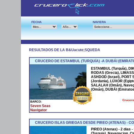
FECHA
NAVIERA
RESULTADOS DE LA B&Uacute;SQUEDA
CRUCERO DE ESTAMBUL (TURQUíA) -A DUBÁI (EMIRAT
ESTAMBUL (Turquía), DIKI
RODAS (Grecia), LIMASSOL
ASHDOD (Israel), PORT 
(Jordania), LÚXOR (Egipto
SALALAH (Omán), Nave
(Omán), DUBÁI (Emirato
Crucero
BARCO:
Seven Seas
Navigator
CRUCERO ISLAS GRIEGAS DESDE PIREO (ATENAS) - C
PIREO (Atenas) - 2 dias
(Turquia), Navegacion, C