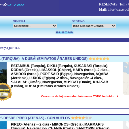
RESERVAS:
Telf.
(
Mail:
info@crucerocl
NAVIERA
DESTINO
ute;SQUEDA
(TURQUíA) -A DUBÁI (EMIRATOS ÁRABES UNIDOS)
ESTAMBUL (Turquía), DIKILI (Turquía), KUSADASI (Turquía),
RODAS (Grecia), LIMASSOL (Chipre), HAIFA (Israel) -2 días-,
ASHDOD (Israel), PORT SAID (Egipto), Navegación, AQABA
(Jordania), LÚXOR (Egipto) -2 días-, Navegación -4 días-,
SALALAH (Omán), Navegación, MUSCAT (Omán), KHASAB
(Omán), DUBÁI (Emiratos Árabes Unidos)
Cruceros de lujo con absolutamente TODO incluido...
S DESDE PIREO (ATENAS) - CON VUELOS
PIREO (Atenas) - 2 dias - MIKONOS (Grecia), MARMARIS
(Turquia), Navegacion, CHANIA (Creta), SANTORINI (Grecia),