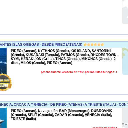
NTES ISLAS GRIEGAS - DESDE PIREO (ATENAS)
PIREO (Atenas), KYTHNOS (Grecia), IOS ISLAND, SANTORINI
(Grecia), KUSADASI (Turquía), PATMOS (Grecia), RHODES TOWN,
SYMI, HERAKLIÓN (Creta), TINOS (Grecia), MIKONOS (Grecia) -2
días-, MILOS (Grecia), PIREO (Atenas)
¡Un fascinante Crucero en Yate por las Islas Griegas!
CIA, CROACIA Y GRECIA - DE PIREO (ATENAS) A TRIESTE (ITALIA) - CON
PIREO (Atenas), Navegación, BAR (Montenegro), DUBROVNIK
(Croacia), SPLIT (Croacia), ZADAR (Croacia), VENECIA (Italia),
TRIESTE (Italia)
reserva tu plaza