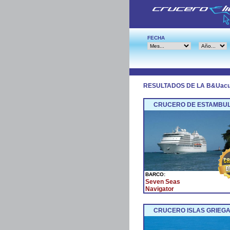
FECHA
RESULTADOS DE LA B&Uac
CRUCERO DE ESTAMBUL 
BARCO:
Seven Seas
Navigator
CRUCERO ISLAS GRIEGA