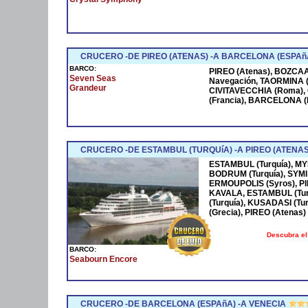
CRUCERO -DE PIREO (ATENAS) -A BARCELONA (ESPAñA
BARCO:
PIREO (Atenas), BOZCAAD
Seven Seas
Navegación, TAORMINA (Si
Grandeur
CIVITAVECCHIA (Roma),
(Francia), BARCELONA (
CRUCERO -DE ESTAMBUL (TURQUíA) -A PIREO (ATENAS)
ESTAMBUL (Turquía), MYR
BODRUM (Turquía), SYMI 
ERMOUPOLIS (Syros), PI
KAVALA, ESTAMBUL (Turq
(Turquía), KUSADASI (Tu
(Grecia), PIREO (Atenas)
Descubra el
BARCO:
Seabourn Encore
CRUCERO -DE BARCELONA (ESPAñA) -A VENECIA