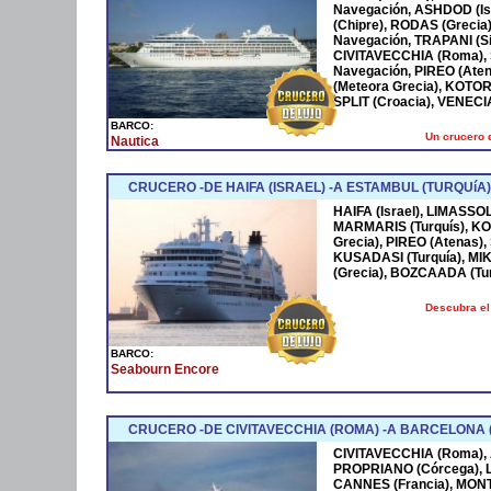
Navegación, ASHDOD (Isra
(Chipre), RODAS (Grecia)
Navegación, TRAPANI (Sic
CIVITAVECCHIA (Roma), S
Navegación, PIREO (Aten
(Meteora Grecia), KOTOR
SPLIT (Croacia), VENECIA (
BARCO:
Un crucero 
Nautica
CRUCERO -DE HAIFA (ISRAEL) -A ESTAMBUL (TURQUíA)
HAIFA (Israel), LIMASSOL
MARMARIS (Turquís), KO
Grecia), PIREO (Atenas)
KUSADASI (Turquía), M
(Grecia), BOZCAADA (Tu
Descubra el
BARCO:
Seabourn Encore
CRUCERO -DE CIVITAVECCHIA (ROMA) -A BARCELONA (
CIVITAVECCHIA (Roma), AM
PROPRIANO (Córcega), LI
CANNES (Francia), MONTE