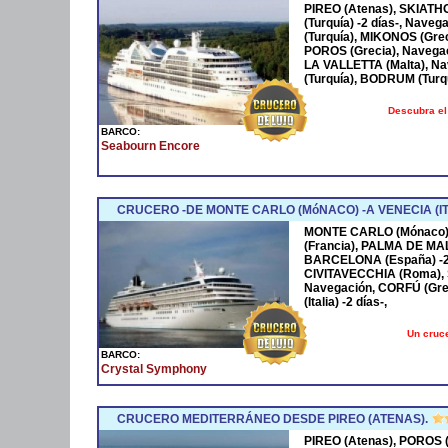
PIREO (Atenas), SKIATH
(Turquía) -2 días-, Nave
(Turquía), MIKONOS (Grec
POROS (Grecia), Navegació
LA VALLETTA (Malta), N
(Turquía), BODRUM (Turq
Descubra el
BARCO:
Seabourn Encore
CRUCERO -DE MONTE CARLO (MóNACO) -A VENECIA (ITA
MONTE CARLO (Mónaco) -2
(Francia), PALMA DE MA
BARCELONA (España) -2 
CIVITAVECCHIA (Roma), S
Navegación, CORFÚ (Gre
(Italia) -2 días-,
Un cruce
BARCO:
Crystal Symphony
CRUCERO MEDITERRÁNEO DESDE PIREO (ATENAS).
PIREO (Atenas), POROS (G