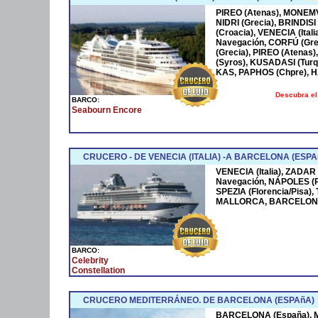
PIREO (Atenas), MONEMV
NIDRI (Grecia), BRINDISI
(Croacia), VENECIA (Ital
Navegación, CORFÚ (Grec
(Grecia), PIREO (Atenas)
(Syros), KUSADASI (Turq
KAS, PAPHOS (Chpre), HA
Descubra el
BARCO:
Seabourn Encore
CRUCERO - DE VENECIA (ITALIA) -A BARCELONA (ESPA
VENECIA (Italia), ZADAR
Navegación, NÁPOLES (
SPEZIA (Florencia/Pisa)
MALLORCA, BARCELONA
BARCO:
Celebrity
Constellation
CRUCERO MEDITERRÁNEO. DE BARCELONA (ESPAñA)
BARCELONA (España), MA