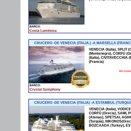
BARCO:
Costa Luminosa
CRUCERO -DE VENECIA (ITALIA.) -A MARSELLA (FRANCI
VENECIA (Italia), SPLIT
(Montenegro), CORFÚ (Gr
(Italia), CIVITAVECCHIA
(Francia)
Un cruce
BARCO:
Crystal Symphony
CRUCERO -DE VENECIA (ITALIA) -A ESTAMBUL (TURQUíA
VENECIA (Italia), VODIC
CORFÚ (Grecia), SAMI, P
(Atenas), SPETSAI, AGH
(Turquía), NIKONOS(Grec
BOZCAADA (Turkey), ES