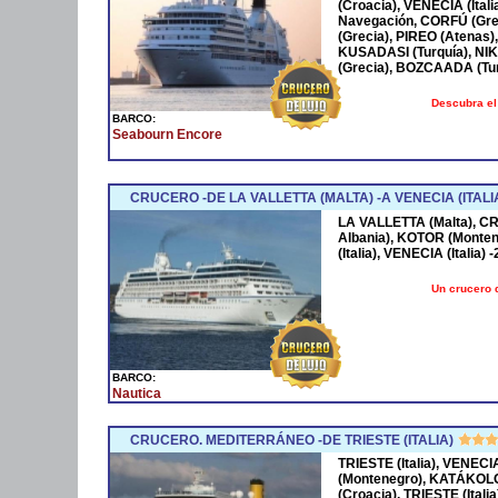
(Croacia), VENECIA (Ital
Navegación, CORFÚ (Grec
(Grecia), PIREO (Atenas
KUSADASI (Turquía), N
(Grecia), BOZCAADA (Tu
Descubra el
BARCO:
Seabourn Encore
CRUCERO -DE LA VALLETTA (MALTA) -A VENECIA (ITALIA
LA VALLETTA (Malta), CR
Albania), KOTOR (Monte
(Italia), VENECIA (Italia) -
Un crucero 
BARCO:
Nautica
CRUCERO. MEDITERRÁNEO -DE TRIESTE (ITALIA)
TRIESTE (Italia), VENE
(Montenegro), KATÁKOLON
(Croacia), TRIESTE (Italia