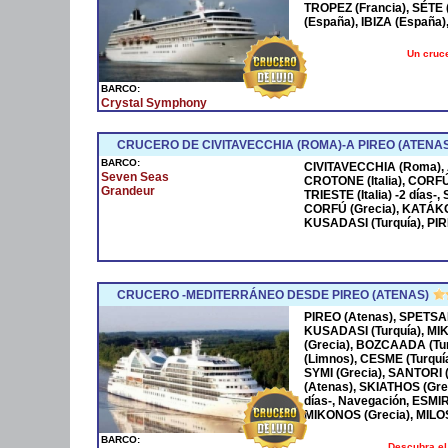
TROPEZ (Francia), SÉTE
(España), IBIZA (España
Un cruce
BARCO:
Crystal Symphony
CRUCERO DE CIVITAVECCHIA (ROMA)-A PIREO (ATENAS
BARCO:
CIVITAVECCHIA (Roma), A
Seven Seas
CROTONE (Italia), CORFÚ
Grandeur
TRIESTE (Italia) -2 días-
CORFÚ (Grecia), KATÁKO
KUSADASI (Turquía), PIR
CRUCERO -MEDITERRÁNEO DESDE PIREO (ATENAS)
PIREO (Atenas), SPETSA
KUSADASI (Turquía), M
(Grecia), BOZCAADA (Tu
(Limnos), CESME (Turquí
SYMI (Grecia), SANTORI 
(Atenas), SKIATHOS (Gre
días-, Navegación, ESMI
MIKONOS (Grecia), MILOS
BARCO:
Descubra el