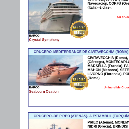
Navegación, CORFÚ (Gre
(Italia) -2 días-,
Un cruce
BARCO:
Crystal Symphony
CRUCERO. MEDITERRANOE DE CIVITAVECCHIA (ROMA)
CIVITAVECCHIA (Roma), 
(Córcega), MONTECARLO 
MARSELLA (Francia), P
MAHÓN (Menorca), SETE 
LIVORNO (Florencia), PO
(Roma)
Un increible Cru
BARCO:
Seabourn Ovation
CRUCERO -DE PIREO (ATENAS)- A ESTAMBUL (TURQUíA
PIREO (Atenas), MONEMV
NIDRI (Grecia), BRINDISI