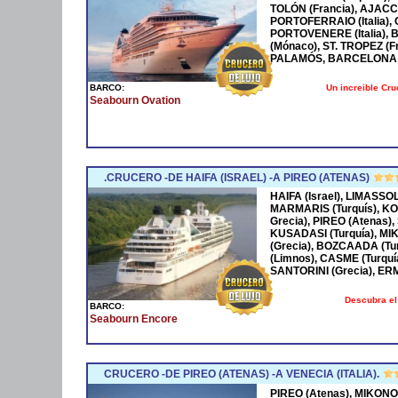
TOLÓN (Francia), AJACCI
PORTOFERRAIO (Italia),
PORTOVENERE (Italia),
(Mónaco), ST. TROPEZ (F
PALAMÓS, BARCELONA 
Un increible Cr
BARCO:
Seabourn Ovation
.CRUCERO -DE HAIFA (ISRAEL) -A PIREO (ATENAS)
HAIFA (Israel), LIMASSOL
MARMARIS (Turquís), KO
Grecia), PIREO (Atenas)
KUSADASI (Turquía), M
(Grecia), BOZCAADA (Tu
(Limnos), CASME (Turquía
SANTORINI (Grecia), ER
Descubra el
BARCO:
Seabourn Encore
CRUCERO -DE PIREO (ATENAS) -A VENECIA (ITALIA).
PIREO (Atenas), MIKONOS