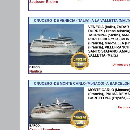
Seabourn Encore
CRUCERO -DE VENECIA (ITALIA) -A LA VALLETTA (MALT
VENECIA (Italia), ZADAR
DURRES (Tirana Albania)
TAORMINA (Sicilia), AMA
PORTOFINO (Italia), MO
(Francia), MARSELLA (F
(Francia), VILLEFRANCH
SANTO STAFANO, AMALFI (
VALLETTA (Malta)
Un crucero 
BARCO:
Nautica
CRUCERO -DE MONTE CARLO (MóNACO) -A BARCELONA
MONTE CARLO (Mónaco)- 2
(Francia), PALMA DE MA
BARCELONA (España) -2 
Un cruce
BARCO:
Crystal Symphony