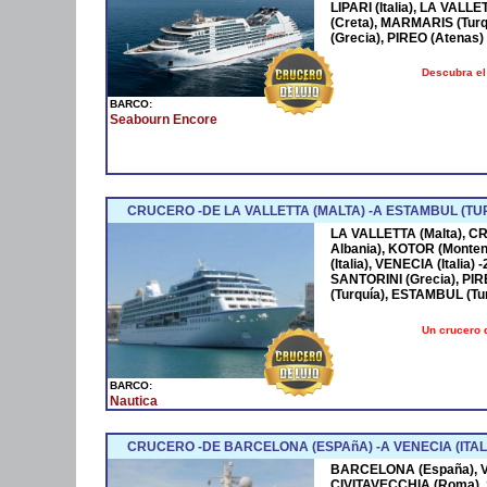
LIPARI (Italia), LA VALL
(Creta), MARMARIS (Tur
(Grecia), PIREO (Atenas)
Descubra el
BARCO:
Seabourn Encore
CRUCERO -DE LA VALLETTA (MALTA) -A ESTAMBUL (TU
LA VALLETTA (Malta), CR
Albania), KOTOR (Monte
(Italia), VENECIA (Italia)
SANTORINI (Grecia), PIR
(Turquía), ESTAMBUL (Turq
Un crucero 
BARCO:
Nautica
CRUCERO -DE BARCELONA (ESPAñA) -A VENECIA (ITALI
BARCELONA (España), V
CIVITAVECCHIA (Roma), S