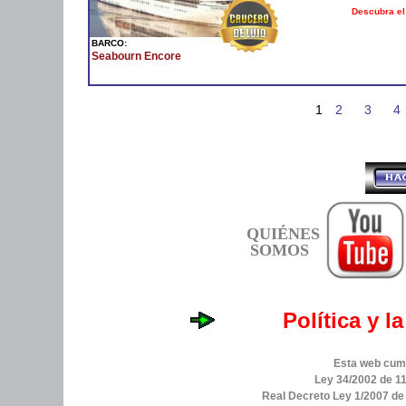
Descubra el
BARCO:
Seabourn Encore
1
2
3
4
QUIÉNES
SOMOS
Política y l
Esta web cump
Ley 34/2002 de 11
Real Decreto Ley 1/2007 d