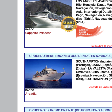
LOS ANGELES -California-
Hilo, Honolulu, Kauai, Ma
Navegación, Navegación, 
Apia, International Date
Pago, Navegación, Naveg
días- (Tahití), Navegació
(USA)
BARCO:
Sapphire Princess
Descubra la incr
CRUCERO MEDITERRANEO OCCIDENTAL EN NAVIDAD 
SOUTHAMPTON (Inglaterra
(Portugal), CADIZ (Esp
(2 días), LA VALETTA (Ma
CIVITAVECCHIA -Roma- (
(España), Navegación, G
días), SOUTHAMPTON (Ing
Disfrute de unas 
BARCO:
Arcadia
CRUCERO EXTREMO ORIENTE (DE HONG KONG A BOM