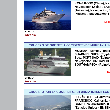
KONG KONG (China), Nav
Navegación (2 días), L
(Tailandia), Navegació
(Malasia), Navegación (4
Desc
BARCO:
Arcadia
CRUCERO DE ORIENTE A OCCIDENTE (DE MUMBAY A 
MUMBAY -Bombay- (India)
SHARM EL SHEIK (Egipto)
Suez, PORT SAID (Egipto
Navegación, CIVITAVECCHI
SOUTHAMPTON (Reino U
De
BARCO:
Arcadia
CRUCERO POR LA COSTA DE CALIFORNIA (DESDE LOS
LOS ÁNGELES -California
FRANCISCO -California- 
BÁRBARA -California- (E
(Estados Unidos), ENSE