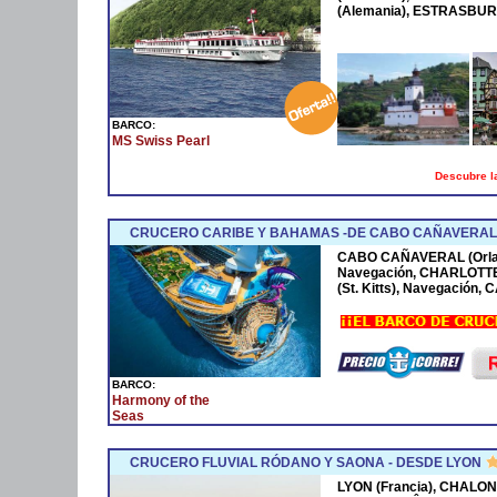
(Alemania), ESTRASBURG
BARCO:
MS Swiss Pearl
Descubre la
CRUCERO CARIBE Y BAHAMAS -DE CABO CAÑAVERAL 
CABO CAÑAVERAL (Orla
Navegación, CHARLOTTE
(St. Kitts), Navegación
BARCO:
Harmony of the
Seas
CRUCERO FLUVIAL RÓDANO Y SAONA - DESDE LYON
LYON (Francia), CHALON