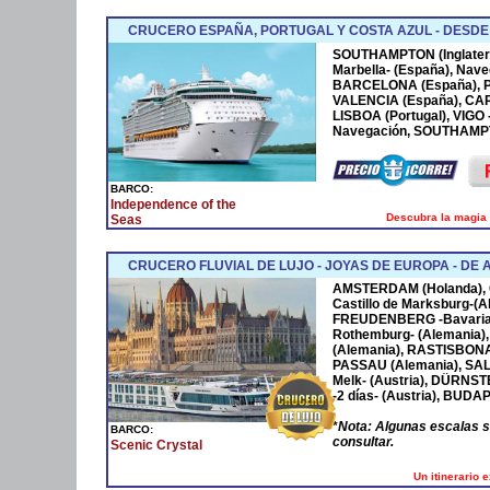
CRUCERO ESPAÑA, PORTUGAL Y COSTA AZUL - DESD
SOUTHAMPTON (Inglaterr
Marbella- (España), Nave
BARCELONA (España), P
VALENCIA (España), CA
LISBOA (Portugal), VIGO
Navegación, SOUTHAMPTO
BARCO:
Independence of the
Descubra la magia 
Seas
CRUCERO FLUVIAL DE LUJO - JOYAS DE EUROPA - D
AMSTERDAM
(Holanda),
Castillo de Marksburg-(A
FREUDENBERG
-Bavaria
Rothemburg- (Alemania)
(Alemania),
RASTISBON
PASSAU
(Alemania),
SA
Melk- (Austria),
DÜRNST
-2 días- (Austria),
BUDAP
*
Nota: Algunas escalas 
BARCO:
consultar.
Scenic Crystal
Un itinerario 