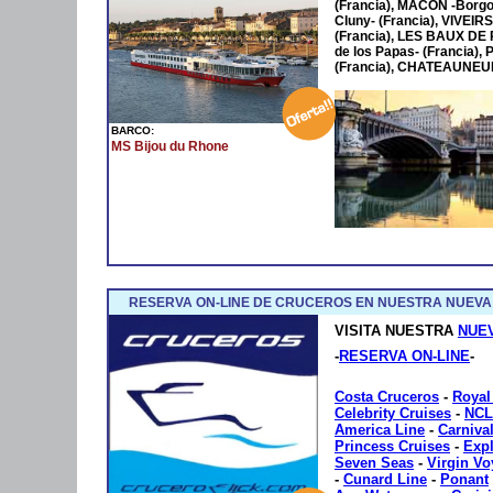
(Francia), MÂCON -Borgo
Cluny- (Francia), VIVEIR
(Francia), LES BAUX DE
de los Papas- (Francia
(Francia), CHATEAUNEUF
BARCO:
MS Bijou du Rhone
RESERVA ON-LINE DE CRUCEROS EN NUESTRA NUEVA
VISITA NUESTRA
NUE
-
RESERVA ON-LINE
-
Costa Cruceros
-
Royal
Celebrity Cruises
-
NCL
America Line
-
Carniva
Princess Cruises
-
Exp
Seven Seas
-
Virgin V
-
Cunard Line
-
Ponant