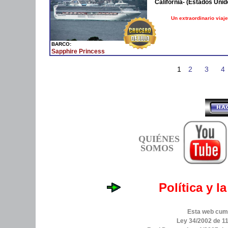
California- (Estados Unid
Un extraordinario viaje
BARCO:
Sapphire Princess
1
2
3
4
QUIÉNES
SOMOS
Política y l
Esta web cump
Ley 34/2002 de 11