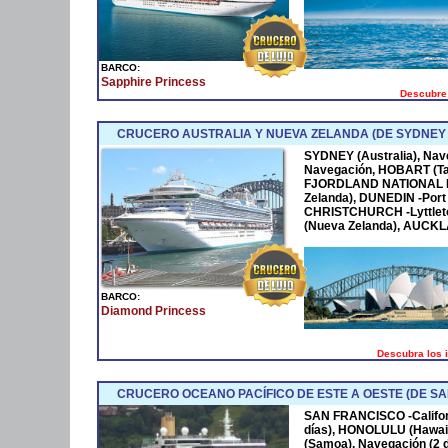
BARCO:
Sapphire Princess
Descubre 
CRUCERO AUSTRALIA Y NUEVA ZELANDA (DE SYDNEY
SYDNEY (Australia), Nave
Navegación, HOBART (Tas
FJORDLAND NATIONAL PA
Zelanda), DUNEDIN -Port
CHRISTCHURCH -Lyttlet
(Nueva Zelanda), AUCKL
BARCO:
Diamond Princess
Descubra los 
CRUCERO OCEANO PACÍFICO DE ESTE A OESTE (DE S
SAN FRANCISCO -Californ
días), HONOLULU (Hawaii
(Samoa), Navegación (2 d