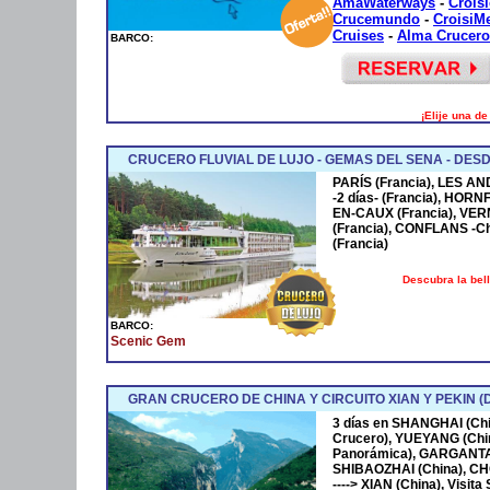
AmaWaterways
-
Crois
Crucemundo
-
CroisiM
Cruises
-
Alma Crucero
BARCO:
¡Elije una d
CRUCERO FLUVIAL DE LUJO - GEMAS DEL SENA - DESD
PARÍS (Francia), LES AN
-2 días- (Francia), HOR
EN-CAUX (Francia), VER
(Francia), CONFLANS -Cha
(Francia)
Descubra la bel
BARCO:
Scenic Gem
GRAN CRUCERO DE CHINA Y CIRCUITO XIAN Y PEKIN (
3 días en SHANGHAI (Chi
Crucero), YUEYANG (Ch
Panorámica), GARGANT
SHIBAOZHAI (China), CH
----> XIAN (China), Visita