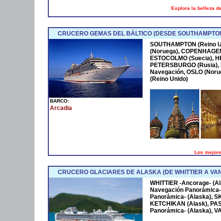
Explora la belleza d
CRUCERO GEMAS DEL BÁLTICO (DESDE SOUTHAMPTO
SOUTHAMPTON (Reino Un
(Noruega), COPENHAGEN 
ESTOCOLMO (Suecia), HEL
PETERSBURGO (Rusia), 
Navegación, OSLO (Nor
(Reino Unido)
BARCO:
Arcadia
Los mejores
CRUCERO GLACIARES DE ALASKA (DE WHITTIER A V
WHITTIER -Ancorage- (
Navegación Panorámica-
Panorámica- (Alaska), 
KETCHIKAN (Alask), PA
Panorámica- (Alaska), V