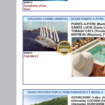
BARCO:
Symphony of the
Seas
CRUCERO CARIBE ORIENTAL - DESDE POINTE-A-PITRE
POINTE-A-PITRE (Marti
SAINTE LUCIE (Santa 
TOBAGO CAYS (Trinida
MAYREAU (Mayreau), F
BARCO:
Club Med 2
GRAN CRUCERO POR EL RHIN ROMANTICO Y MOSELA
DÜSSELDORF -2 días- (A
(Alemania), COCHEM (Al
(Alemania), RÜDESHEIM 