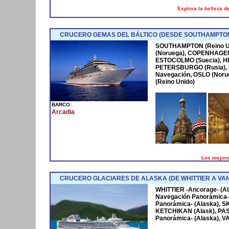
Explora la belleza d
CRUCERO GEMAS DEL BÁLTICO (DESDE SOUTHAMPTO
SOUTHAMPTON (Reino Un
(Noruega), COPENHAGEN 
ESTOCOLMO (Suecia), HEL
PETERSBURGO (Rusia), 
Navegación, OSLO (Nor
(Reino Unido)
BARCO:
Arcadia
Los mejores
CRUCERO GLACIARES DE ALASKA (DE WHITTIER A V
WHITTIER -Ancorage- (
Navegación Panorámica-
Panorámica- (Alaska), 
KETCHIKAN (Alask), PA
Panorámica- (Alaska), V