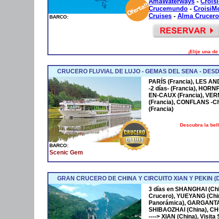
AmaWaterways
-
Crois
Crucemundo
-
CroisiM
Cruises
-
Alma Crucero
BARCO:
¡Elije una d
CRUCERO FLUVIAL DE LUJO - GEMAS DEL SENA - DESD
PARÍS (Francia), LES AN
-2 días- (Francia), HOR
EN-CAUX (Francia), VER
(Francia), CONFLANS -Cha
(Francia)
Descubra la bel
BARCO:
Scenic Gem
GRAN CRUCERO DE CHINA Y CIRCUITO XIAN Y PEKIN (
3 días en SHANGHAI (Chi
Crucero), YUEYANG (Ch
Panorámica), GARGANT
SHIBAOZHAI (China), CH
----> XIAN (China), Visita