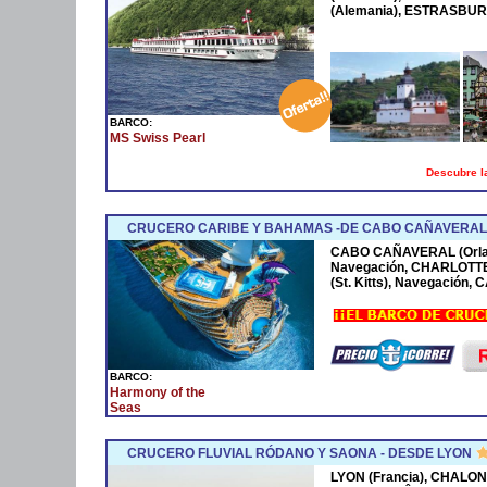
(Alemania), ESTRASBURG
BARCO:
MS Swiss Pearl
Descubre la
CRUCERO CARIBE Y BAHAMAS -DE CABO CAÑAVERAL 
CABO CAÑAVERAL (Orla
Navegación, CHARLOTTE
(St. Kitts), Navegación
BARCO:
Harmony of the
Seas
CRUCERO FLUVIAL RÓDANO Y SAONA - DESDE LYON
LYON (Francia), CHALON