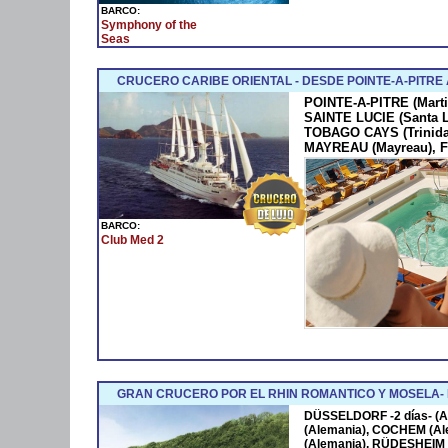
BARCO:
Symphony of the
Seas
CRUCERO CARIBE ORIENTAL - DESDE POINTE-A-PITRE
POINTE-A-PITRE (Marti
SAINTE LUCIE (Santa 
TOBAGO CAYS (Trinida
MAYREAU (Mayreau), F
BARCO:
Club Med 2
GRAN CRUCERO POR EL RHIN ROMANTICO Y MOSELA
DÜSSELDORF -2 días- (A
(Alemania), COCHEM (Al
(Alemania), RÜDESHEIM 