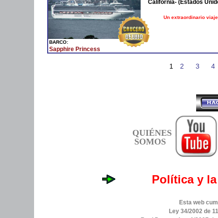
California- (Estados Unid
Un extraordinario viaje
BARCO:
Sapphire Princess
1
2
3
4
QUIÉNES
SOMOS
Política y l
Esta web cump
Ley 34/2002 de 11