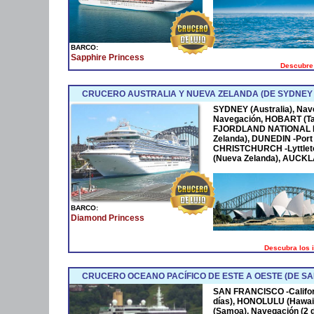
BARCO:
Sapphire Princess
Descubre 
CRUCERO AUSTRALIA Y NUEVA ZELANDA (DE SYDNEY
SYDNEY (Australia), Nave
Navegación, HOBART (Tas
FJORDLAND NATIONAL PA
Zelanda), DUNEDIN -Port
CHRISTCHURCH -Lyttlet
(Nueva Zelanda), AUCKL
BARCO:
Diamond Princess
Descubra los 
CRUCERO OCEANO PACÍFICO DE ESTE A OESTE (DE S
SAN FRANCISCO -Californ
días), HONOLULU (Hawaii
(Samoa), Navegación (2 d