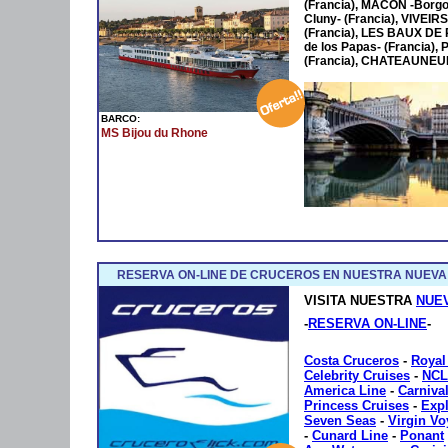
(Francia), MÂCON -Borgo
Cluny- (Francia), VIVEIR
(Francia), LES BAUX DE
de los Papas- (Francia
(Francia), CHATEAUNEUF
BARCO:
MS Bijou du Rhone
RESERVA ON-LINE DE CRUCEROS EN NUESTRA NUEVA
VISITA NUESTRA
NUE
-
RESERVA ON-LINE
-
Costa Cruceros
-
Royal
Celebrity Cruises
-
NCL
America Line
-
Carniva
Princess Cruises
-
Exp
Seven Seas
-
Virgin V
-
Cunard Line
-
Ponant