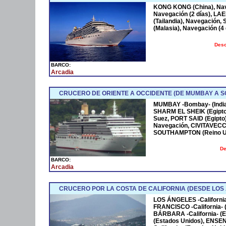
KONG KONG (China), Nav
Navegación (2 días), L
(Tailandia), Navegació
(Malasia), Navegación (4
Desc
BARCO:
Arcadia
CRUCERO DE ORIENTE A OCCIDENTE (DE MUMBAY A 
MUMBAY -Bombay- (India)
SHARM EL SHEIK (Egipto)
Suez, PORT SAID (Egipto
Navegación, CIVITAVECCHI
SOUTHAMPTON (Reino U
De
BARCO:
Arcadia
CRUCERO POR LA COSTA DE CALIFORNIA (DESDE LOS
LOS ÁNGELES -California
FRANCISCO -California- 
BÁRBARA -California- (E
(Estados Unidos), ENSE