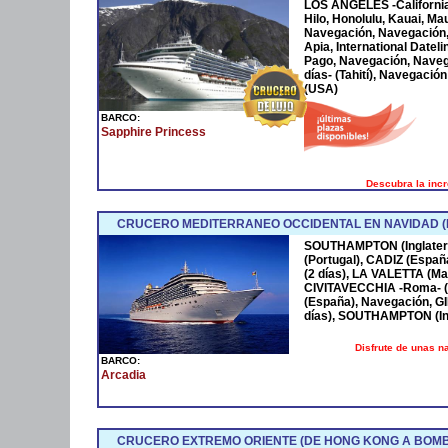
LOS ANGELES -California-
Hilo, Honolulu, Kauai, Ma
Navegación, Navegación, 
Apia, International Date
Pago, Navegación, Naveg
días- (Tahití), Navegació
(USA)
BARCO:
Sapphire Princess
Descubra la incr
CRUCERO MEDITERRANEO OCCIDENTAL EN NAVIDAD 
SOUTHAMPTON (Inglaterra
(Portugal), CADIZ (Esp
(2 días), LA VALETTA (Ma
CIVITAVECCHIA -Roma- (
(España), Navegación, G
días), SOUTHAMPTON (Ing
Disfrute de unas 
BARCO:
Arcadia
CRUCERO EXTREMO ORIENTE (DE HONG KONG A BOM