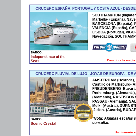
CRUCERO ESPAÑA, PORTUGAL Y COSTA AZUL - DESD
SOUTHAMPTON (Inglaterr
Marbella- (España), Nave
BARCELONA (España), P
VALENCIA (España), CA
LISBOA (Portugal), VIGO
Navegación, SOUTHAMPTO
BARCO:
Independence of the
Descubra la magia 
Seas
CRUCERO FLUVIAL DE LUJO - JOYAS DE EUROPA - D
AMSTERDAM
(Holanda),
Castillo de Marksburg-(A
FREUDENBERG
-Bavaria
Rothemburg- (Alemania)
(Alemania),
RASTISBON
PASSAU
(Alemania),
SA
Melk- (Austria),
DÜRNST
-2 días- (Austria),
BUDAP
*
Nota: Algunas escalas 
BARCO:
consultar.
Scenic Crystal
Un itinerario 