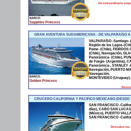
Un extraordinario viaje
BARCO:
Sapphire Princess
GRAN AVENTURA SUDAMERICANA - DE VALPARAíSO A
VALPARAÍSO -Santiago- 
Región de los Lagos-(C
Paine- (Chile), FIORDO
(Chile), Navegación, G
Panorámica- (Chile), PU
de Fuego- (Argentina),
Panorámica-, STANLEY -Is
Navegación, PUERTO MAD
Navegación,
BARCO:
MONTEVIDEO (Uruguay),
Golden Princess
Descub
CRUCERO CALIFORNIA Y PACIFICO MEXICANO (DESDE
SAN FRANCISCO -Californ
días), CABO SAN LUCAS 
(México), PUERTO VALLAR
SAN FRANCISCO -Californ
Descubra los 