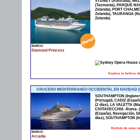
SYDNEY (Australia), ME
(Tasmania), PARQUE NA
Zelanda), PORT CHALME
Zelanda), TAURANGA (N
Zelanda)
BARCO:
Diamond Princess
Explora la belleza d
CRUCERO MEDITERRANEO OCCIDENTAL EN NAVIDAD 
SOUTHAMPTON (Inglaterra
(Portugal), CADIZ (Esp
(2 días), LA VALETTA (Ma
CIVITAVECCHIA -Roma- (
(España), Navegación, G
días), SOUTHAMPTON (Ing
Disfrute de unas 
BARCO:
Arcadia