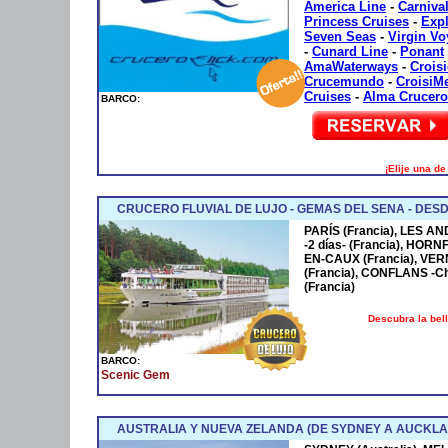
America Line
-
Carniva
Princess Cruises
-
Exp
Seven Seas
-
Virgin V
-
Cunard Line
-
Ponant
AmaWaterways
-
Crois
Crucemundo
-
CroisiM
Cruises
-
Alma Crucero
BARCO:
¡Elije una d
CRUCERO FLUVIAL DE LUJO - GEMAS DEL SENA - DESD
PARÍS (Francia), LES AN
-2 días- (Francia), HOR
EN-CAUX (Francia), VER
(Francia), CONFLANS -Cha
(Francia)
Descubra la bel
BARCO:
Scenic Gem
AUSTRALIA Y NUEVA ZELANDA (DE SYDNEY A AUCKLA