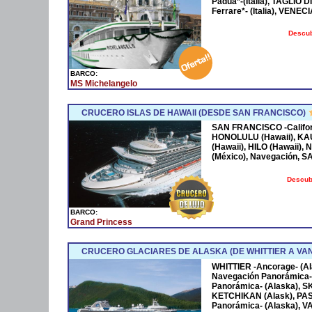
Padua*-(Italia), TAGLIO D
Ferrare*- (Italia), VENECIA
Descub
BARCO:
MS Michelangelo
CRUCERO ISLAS DE HAWAII (DESDE SAN FRANCISCO)
SAN FRANCISCO -Californ
HONOLULU (Hawaii), KAUAI
(Hawaii), HILO (Hawaii),
(México), Navegación, S
Descubr
BARCO:
Grand Princess
CRUCERO GLACIARES DE ALASKA (DE WHITTIER A V
WHITTIER -Ancorage- (
Navegación Panorámica-
Panorámica- (Alaska), 
KETCHIKAN (Alask), PA
Panorámica- (Alaska), V