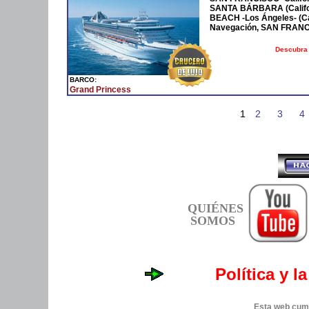
SANTA BÁRBARA (Califor
BEACH -Los Ángeles- (Ca
Navegación, SAN FRANCIS
Descubra 
BARCO:
Grand Princess
1
2
3
4
QUIÉNES
SOMOS
Política y l
Esta web cump