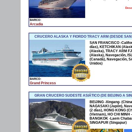
Desc
BARCO:
Arcadia
CRUCERO ALASKA Y FIORDO TRACY ARM (DESDE SAN
SAN FRANCISCO -Californ
días), KETCHIKAN (Alas
(Alaska), TRACY ARM F
(Alaska), Navegación, IS
(Canadá), Navegación, S
Unidos)
BARCO:
Grand Princess
GRAN CRUCERO SUDESTE ASIÁTICO (DE BEIJING A SI
BEIJING -Xingang- (China
NAGASAKI (Japón), Nave
(2 días), HONG KONG (C
(Vietnam), HO CHI MINH 
BANGKOK -Laem Chabang- 
SINGAPUR (Singapur)