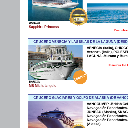
BARCO:
Sapphire Princess
Descubre 
CRUCERO VENECIA Y LAS ISLAS DE LA LAGUNA (DESD
VENECIA (Italia), CHIOGGI
Verona*- (Italia), POLESE
LAGUNA -Murano y Burano
Descubra los 
BARCO:
MS Michelangelo
CRUCERO GLACIARES Y GOLFO DE ALASKA (DE VANCO
VANCOUVER -British Col
Navegación Panorámica-
JUNEAU (Alaska), SKAG
Navegación Panorámica-
Navegación Panorámica- 
(Alaska)