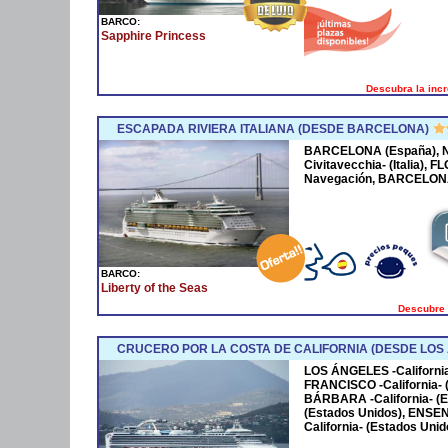
BARCO:
Sapphire Princess
Descubra la incr
ESCAPADA RIVIERA ITALIANA (DESDE BARCELONA)
BARCELONA (España), NIZ
Civitavecchia- (Italia), F
Navegación, BARCELON
BARCO:
Liberty of the Seas
Descubre l
CRUCERO POR LA COSTA DE CALIFORNIA (DESDE LOS
LOS ÁNGELES -California
FRANCISCO -California- 
BÁRBARA -California- (E
(Estados Unidos), ENSE
California- (Estados Unid