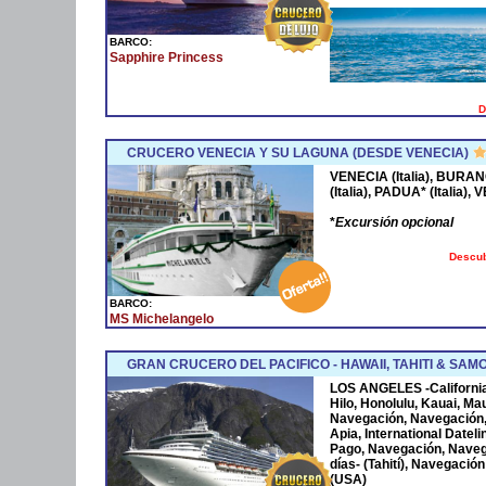
BARCO:
Sapphire Princess
D
CRUCERO VENECIA Y SU LAGUNA (DESDE VENECIA)
VENECIA (Italia), BURAN
(Italia), PADUA* (Italia), 
*
Excursión opcional
Descub
BARCO:
MS Michelangelo
GRAN CRUCERO DEL PACIFICO - HAWAII, TAHITI & SA
LOS ANGELES -California-
Hilo, Honolulu, Kauai, Ma
Navegación, Navegación, 
Apia, International Date
Pago, Navegación, Naveg
días- (Tahití), Navegació
(USA)