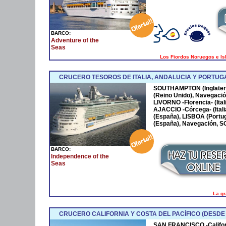
BARCO:
Adventure of the
Seas
Los Fiordos Noruegos e Is
CRUCERO TESOROS DE ITALIA, ANDALUCIA Y PORTUG
SOUTHAMPTON (Inglaterr
(Reino Unido), Navegació
LIVORNO -Florencia- (Ital
AJACCIO -Córcega- (Itali
(España), LISBOA (Portug
(España), Navegación, 
BARCO:
Independence of the
Seas
La gr
CRUCERO CALIFORNIA Y COSTA DEL PACÍFICO (DESDE
SAN FRANCISCO -Californ