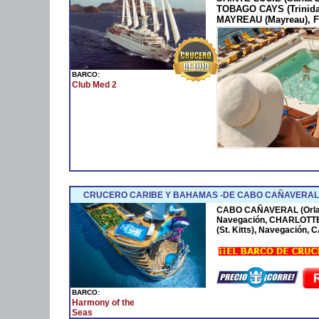
TOBAGO CAYS (Trinida
MAYREAU (Mayreau), F
BARCO:
Club Med 2
CRUCERO CARIBE Y BAHAMAS -DE CABO CAÑAVERAL 
CABO CAÑAVERAL (Orla
Navegación, CHARLOTTE
(St. Kitts), Navegación
BARCO:
Harmony of the
Seas