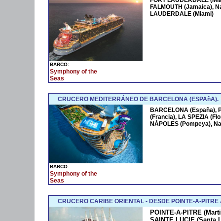
FORT LAUDERDALE (Miam
FALMOUTH (Jamaica), N
LAUDERDALE (Miami)
BARCO:
Symphony of the
Seas
CRUCERO MEDITERRÁNEO DE BARCELONA (ESPAñA).
BARCELONA (España),
(Francia), LA SPEZIA (Fl
NÁPOLES (Pompeya), Na
BARCO:
Symphony of the
Seas
CRUCERO CARIBE ORIENTAL - DESDE POINTE-A-PITRE
POINTE-A-PITRE (Marti
SAINTE LUCIE (Santa 