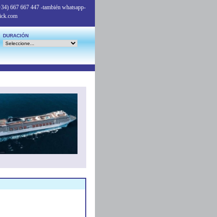
+34) 667 667 447
-también whatsapp-
ick.com
DURACIÓN