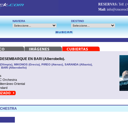
RESERVAS:
Telf.
(
Mail:
info@crucerocl
NAVIERA
DESTINO
ESEMBARQUE EN BARI (Alberobello).
(Olimpia), MIKONOS (Grecia), PIREO (Atenas), SARANDA (Albania),
BARI (Alberobello)
s
 Orchestra
iterráneo Oriental
ndard
RCHESTRA