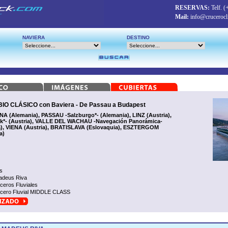
RESERVAS:
Telf.
(
Mail:
info@crucerocl
NAVIERA
DESTINO
 CLÁSICO con Baviera - De Passau a Budapest
 (Alemania), PASSAU -Salzburgo*- (Alemania), LINZ (Austria),
*- (Austria), VALLE DEL WACHAU -Navegación Panorámica-
a), VIENA (Austria), BRATISLAVA (Eslovaquia), ESZTERGOM
a)
s
deus Riva
ceros Fluviales
cero Fluvial MIDDLE CLASS