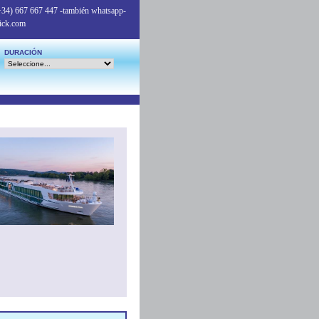
+34) 667 667 447
-también whatsapp-
ick.com
DURACIÓN