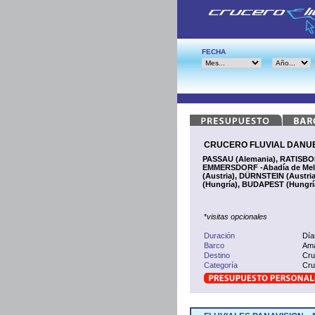
FECHA
CRUCERO FLUVIAL DANUBIO
PASSAU (Alemania), RATISBONA
EMMERSDORF -Abadía de Melk
(Austria), DÜRNSTEIN (Austri
(Hungría), BUDAPEST (Hungrí
*
visitas opcionales
Duración
Día
Barco
Ama
Destino
Cru
Categoría
Cru