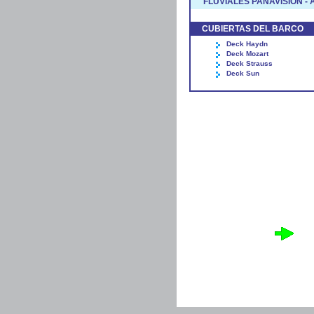
FLUVIALES PANAVISION -
CUBIERTAS DEL BARCO
Deck Haydn
Deck Mozart
Deck Strauss
Deck Sun