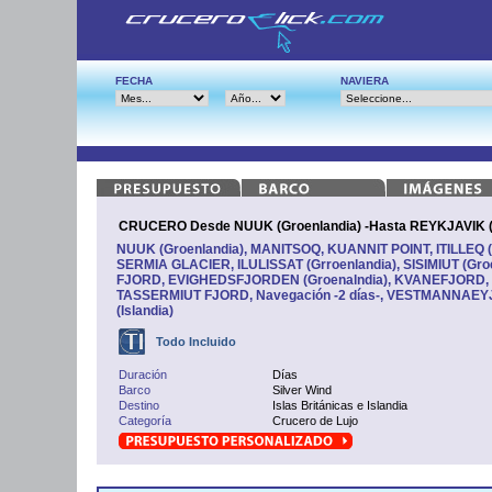
FECHA
NAVIERA
CRUCERO Desde NUUK (Groenlandia) -Hasta REYKJAVIK (I
NUUK (Groenlandia), MANITSOQ, KUANNIT POINT, ITILLEQ (
SERMIA GLACIER, ILULISSAT (Grroenlandia), SISIMIUT (Gr
FJORD, EVIGHEDSFJORDEN (Groenalndia), KVANEFJORD, H
TASSERMIUT FJORD, Navegación -2 días-, VESTMANNAEYJ
(Islandia)
Todo Incluido
Duración
Días
Barco
Silver Wind
Destino
Islas Británicas e Islandia
Categoría
Crucero de Lujo