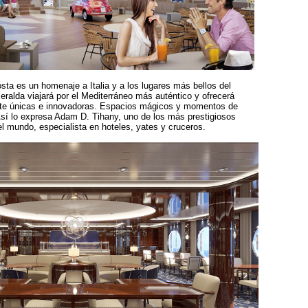
osta es un homenaje a Italia y a los lugares más bellos del
ralda viajará por el Mediterráneo más auténtico y ofrecerá
te únicas e innovadoras. Espacios mágicos y momentos de
 Así lo expresa Adam D. Tihany, uno de los más prestigiosos
el mundo, especialista en hoteles, yates y cruceros.