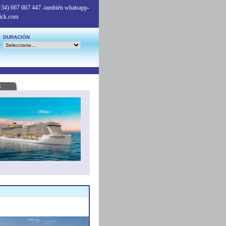
+34) 667 667 447
-también whatsapp-
ick.com
DURACIÓN