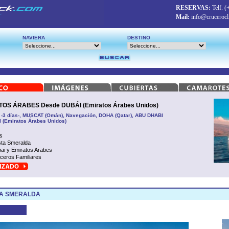
RESERVAS:
Telf.
(
Mail:
info@crucerocl
NAVIERA
DESTINO
OS ÁRABES Desde DUBÁI (Emiratos Árabes Unidos)
 -3 días-, MUSCAT (Omán), Navegación, DOHA (Qatar), ABU DHABI
I (Emiratos Árabes Unidos)
s
ta Smeralda
ai y Emiratos Arabes
ceros Familiares
TA SMERALDA