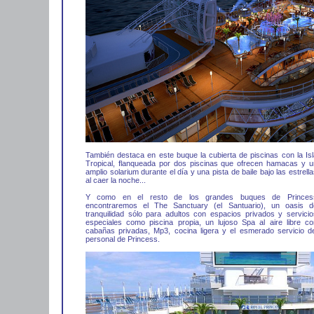
También destaca en este buque la cubierta de piscinas con la Isl
Tropical, flanqueada por dos piscinas que ofrecen hamacas y u
amplio solarium durante el día y una pista de baile bajo las estrell
al caer la noche...
Y como en el resto de los grandes buques de Princes
encontraremos el The Sanctuary (el Santuario), un oasis d
tranquilidad sólo para adultos con espacios privados y servicio
especiales como piscina propia, un lujoso Spa al aire libre co
cabañas privadas, Mp3, cocina ligera y el esmerado servicio de
personal de Princess.