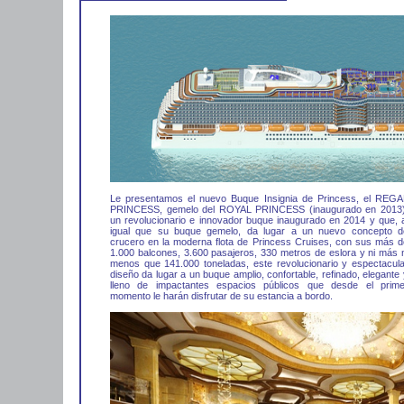
Le presentamos el nuevo Buque Insignia de Princess, el REGA
PRINCESS, gemelo del ROYAL PRINCESS (inaugurado en 2013)
un revolucionario e innovador buque inaugurado en 2014 y que, a
igual que su buque gemelo, da lugar a un nuevo concepto d
crucero en la moderna flota de Princess Cruises, con sus más d
1.000 balcones, 3.600 pasajeros, 330 metros de eslora y ni más n
menos que 141.000 toneladas, este revolucionario y espectacula
diseño da lugar a un buque amplio, confortable, refinado, elegante
lleno de impactantes espacios públicos que desde el prime
momento le harán disfrutar de su estancia a bordo.