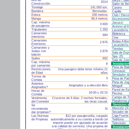
Año de
Bares / Sal
2014
Construcción
Salón de Bel
Tonelaje
141.000 ton.
Casino
Bandera
Bermudas
Capilla
Eslora
330 metros
Club / Disc
Manga
38,4 metros
Ascensore
Cap. máxima
Jacuzzi
3.600
de pasajeros
Acesso al In
Tripulantes
1.350
Lavandería 
Camarotes
Biblioteca
684
Interiores
Cine
Camarotes
Bodas A Bor
2.876
Exteriores
Lavandería 
Camarotes y
Tiendas
Suites con
2.876
Sala de Exp
balcón
Spa (€)
Suites
692
Sala de Jue
Cap. máxima
8
Instalacio
por camarote
Pista de Ba
Restricciones
Una pasajero debe tener mínimo 21
Gimnasio
de Edad
años
Simulador d
Turnos de
3
Pista de Pat
Comida
Pista de Jo
Asientos
Asignados y a elección libre
Minigolf
Asignados?
Pared de E
Horas de
18:00 y 20:15
Piscina
Comida
Campo de T
Vestimenta
Cruceros de 9 días: 2 noches formales,
Plataforma 
del Comedor
las otras casual.
Servicios 
Se
Atención 24
recomienda
Sí
Secador de
dar propinas?
Caja Fuert
Las Normas
$12 por pasajero/día, cargado
de Propinas
automáticamente a su cuenta a bordo (el
Teléfono
importe puede ser ajustado de acuerdo
Televisión
a la calidad de servicio). Una propina de
Instalacio