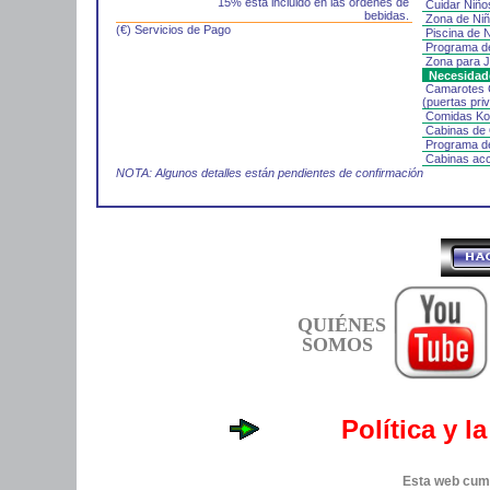
15% está incluido en las ordenes de
Cuidar Niño
bebidas.
Zona de Ni
(€) Servicios de Pago
Piscina de 
Programa d
Zona para 
Necesidade
Camarotes 
(puertas pr
Comidas K
Cabinas de 
Programa de
Cabinas acc
NOTA: Algunos detalles están pendientes de confirmación
QUIÉNES
SOMOS
Política y l
Esta web cump