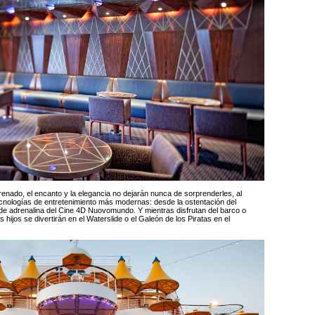
renado, el encanto y la elegancia no dejarán nunca de sorprenderles, al
tecnologías de entretenimiento más modernas: desde la ostentación del
s de adrenalina del Cine 4D Nuovomundo. Y mientras disfrutan del barco o
 hijos se divertirán en el Waterslide o el Galeón de los Piratas en el