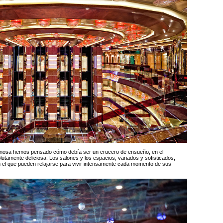
cinosa hemos pensado cómo debía ser un crucero de ensueño, en el
utamente deliciosa. Los salones y los espacios, variados y sofisticados,
 el que pueden relajarse para vivir intensamente cada momento de sus