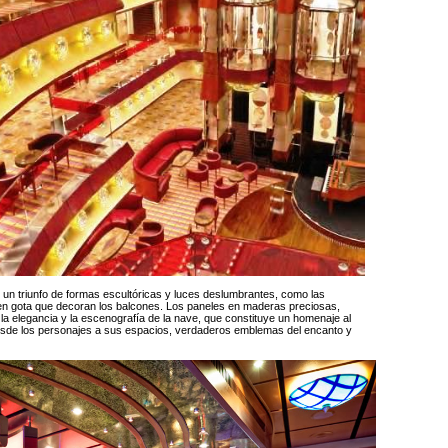
on un triunfo de formas escultóricas y luces deslumbrantes, como las
en gota que decoran los balcones. Los paneles en maderas preciosas,
 la elegancia y la escenografía de la nave, que constituye un homenaje al
esde los personajes a sus espacios, verdaderos emblemas del encanto y