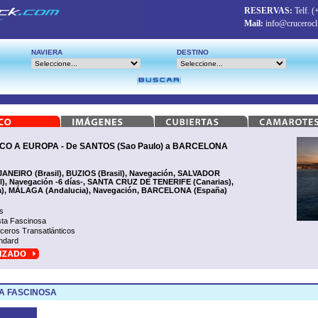
RESERVAS:
Telf.
(
Mail:
info@crucerocl
NAVIERA
DESTINO
 A EUROPA - De SANTOS (Sao Paulo) a BARCELONA
JANEIRO (Brasil), BUZIOS (Brasil), Navegación, SALVADOR
il), Navegación -6 días-, SANTA CRUZ DE TENERIFE (Canarias),
a), MÁLAGA (Andalucia), Navegación, BARCELONA (España)
s
ta Fascinosa
ceros Transatlánticos
ndard
A FASCINOSA