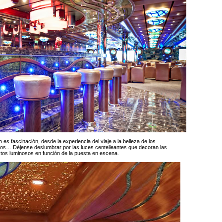
es fascinación, desde la experiencia del viaje a la belleza de los
tros… Déjense deslumbrar por las luces centelleantes que decoran las
ctos luminosos en función de la puesta en escena.