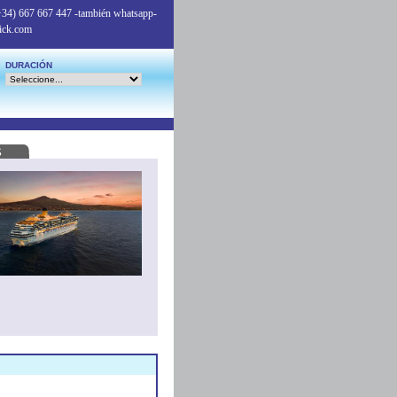
+34) 667 667 447
-también whatsapp-
ick.com
DURACIÓN