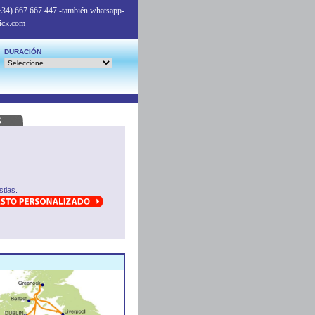
+34) 667 667 447
-también whatsapp-
ick.com
DURACIÓN
tias.