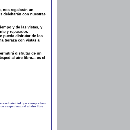
e, nos regalarán un
s deleitarán con nuestras
iempo y de las vistas, y
te y reparador.
e pueda disfrutar de los
 terraza con vistas al
rmitirá disfrutar de un
ésped al aire libre… es el
la esclusividad que siempre han
 de cesped natural al aire libre