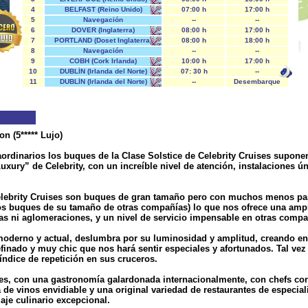
4
BELFAST (Reino Unido)
07:00 h
17:00 h
5
Navegación
--
--
6
DOVER (Inglaterra)
08:00 h
17:00 h
7
PORTLAND (Doset Inglaterra)
08:00 h
18:00 h
8
Navegación
--
--
9
COBH (Cork Irlanda)
10:00 h
17:00 h
10
DUBLÍN (Irlanda del Norte)
07: 30 h
--
11
DUBLÍN (Irlanda del Norte)
--
Desembarque
n (5***** Lujo)
aordinarios los buques de la Clase Solstice de Celebrity Cruises supon
xury” de Celebrity, con un increíble nivel de atención, instalaciones ú
.
lebrity Cruises son buques de gran tamaño pero con muchos menos pasa
s buques de su tamaño de otras compañías) lo que nos ofrece una ampl
olas ni aglomeraciones, y un nivel de servicio impensable en otras compa
moderno y actual, deslumbra por su luminosidad y amplitud, creando en
finado y muy chic que nos hará sentir especiales y afortunados. Tal vez
 índice de repetición en sus cruceros.
es, con una gastronomía galardonada internacionalmente, con chefs con 
de vinos envidiable y una original variedad de restaurantes de especia
aje culinario excepcional.