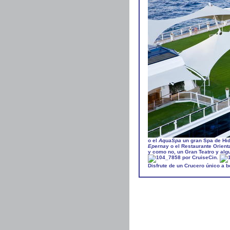
o el
AquaSpa
un gran Spa de Hid
Eperna
y o el Restaurante Orien
y como no, un Gran Teatro y alg
Disfrute de un Crucero único a b