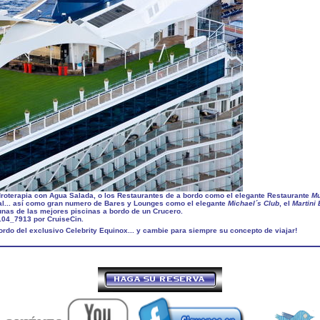
roterapia con Agua Salada, o los Restaurantes de a bordo como el elegante Restaurante
Mu
tal... así como gran numero de Bares y Lounges como el elegante
Michael´s Club
, el
Martini 
unas de las mejores piscinas a bordo de un Crucero.
ordo del exclusivo Celebrity Equinox... y cambie para siempre su concepto de viajar!