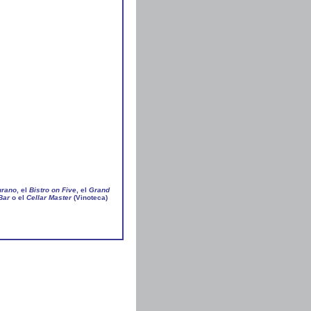
rano
, el
Bistro on Five
, el
Grand
Bar
o el
Cellar Master
(Vinoteca)