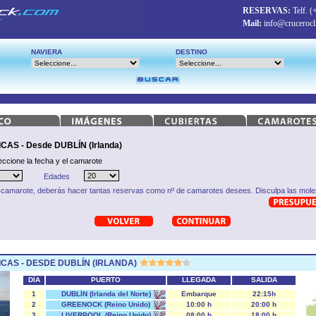
RESERVAS:
Telf.
(
Mail:
info@crucerocl
NAVIERA
DESTINO
AS - Desde DUBLÍN (Irlanda)
eccione la fecha y el camarote
Edades
 camarote, deberás hacer tantas reservas como nº de camarotes desees. Disculpa las moles
ICAS - DESDE DUBLÍN (IRLANDA)
DÍA
PUERTO
LLEGADA
SALIDA
1
DUBLÍN (Irlanda del Norte)
Embarque
22:15h
2
GREENOCK (Reino Unido)
10:00 h
20:00 h
3
LIVERPOOL (Reino Unido)
08:00 h
18:00 h