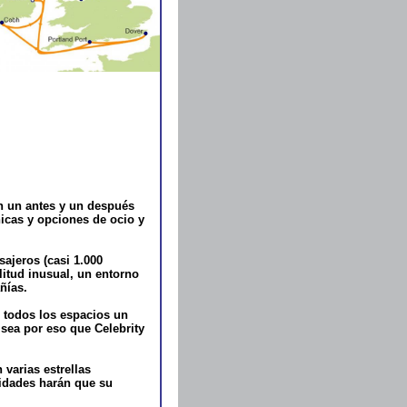
en un antes y un después
nicas y opciones de ocio y
jeros (casi 1.000
itud inusual, un entorno
ñías.
 todos los espacios un
 sea por eso que Celebrity
varias estrellas
lidades harán que su