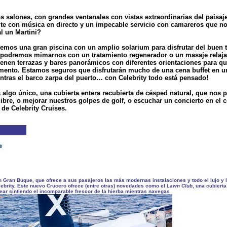
 salones, con grandes ventanales con vistas extraordinarias del paisaj
ute con música en directo y un impecable servicio con camareros que no
al un Martini?
enemos una gran piscina con un amplio solarium para disfrutar del buen t
 podremos mimarnos con un tratamiento regenerador o un masaje relajan
tienen terrazas y bares panorámicos con diferentes orientaciones para qu
mento. Estamos seguros que disfrutarán mucho de una cena buffet en una
ntras el barco zarpa del puerto… con Celebrity todo está pensado!
lgo único, una cubierta entera recubierta de césped natural, que nos pe
libre, o mejorar nuestros golpes de golf, o escuchar un concierto en el c
de Celebrity Cruises.
 Gran Buque, que ofrece a sus pasajeros las más modernas instalaciones y todo el lujo y 
lebrity. Este nuevo Crucero ofrece (entre otras) novedades como el
Lawn Club
, una cubierta
ear sintiendo el incomparable frescor de la hierba mientras navegas