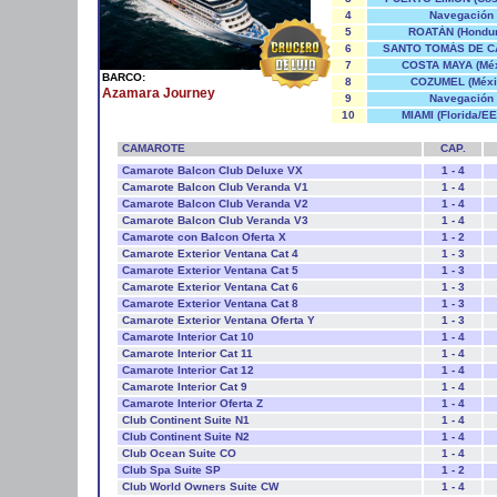
4
Navegación
5
ROATÁN (Hondur
6
SANTO TOMÁS DE C
7
COSTA MAYA (Méx
BARCO:
8
COZUMEL (Méxi
Azamara Journey
9
Navegación
10
MIAMI (Florida/EE
CAMAROTE
CAP.
Camarote Balcon Club Deluxe VX
1 - 4
Camarote Balcon Club Veranda V1
1 - 4
Camarote Balcon Club Veranda V2
1 - 4
Camarote Balcon Club Veranda V3
1 - 4
Camarote con Balcon Oferta X
1 - 2
Camarote Exterior Ventana Cat 4
1 - 3
Camarote Exterior Ventana Cat 5
1 - 3
Camarote Exterior Ventana Cat 6
1 - 3
Camarote Exterior Ventana Cat 8
1 - 3
Camarote Exterior Ventana Oferta Y
1 - 3
Camarote Interior Cat 10
1 - 4
Camarote Interior Cat 11
1 - 4
Camarote Interior Cat 12
1 - 4
Camarote Interior Cat 9
1 - 4
Camarote Interior Oferta Z
1 - 4
Club Continent Suite N1
1 - 4
Club Continent Suite N2
1 - 4
Club Ocean Suite CO
1 - 4
Club Spa Suite SP
1 - 2
Club World Owners Suite CW
1 - 4