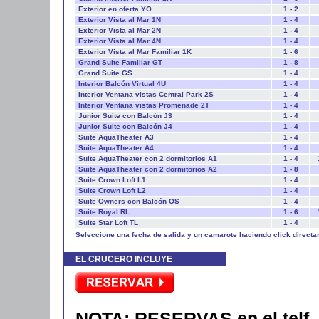
Exterior en oferta YO
1 - 2
Exterior Vista al Mar 1N
1 - 4
Exterior Vista al Mar 2N
1 - 4
Exterior Vista al Mar 4N
1 - 4
Exterior Vista al Mar Familiar 1K
1 - 6
Grand Suite Familiar GT
1 - 8
Grand Suite GS
1 - 4
Interior Balcón Virtual 4U
1 - 4
Interior Ventana vistas Central Park 2S
1 - 4
Interior Ventana vistas Promenade 2T
1 - 4
Junior Suite con Balcón J3
1 - 4
Junior Suite con Balcón J4
1 - 4
Suite AquaTheater A3
1 - 4
Suite AquaTheater A4
1 - 4
Suite AquaTheater con 2 dormitorios A1
1 - 4
Suite AquaTheater con 2 dormitorios A2
1 - 8
Suite Crown Loft L1
1 - 4
Suite Crown Loft L2
1 - 4
Suite Owners con Balcón OS
1 - 4
Suite Royal RL
1 - 6
Suite Star Loft TL
1 - 4
Seleccione una fecha de salida y un camarote haciendo click directa
EL CRUCERO INCLUYE
NOTA
: RESERVAS en el telf. 