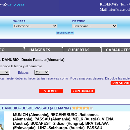
RESERVAS:
Telf.
(
Mail:
info@crucerocl
NAVIERA
DESTINO
DANUBIO - Desde Passau (Alemania)
eccione la fecha y el camarote
Edades
 camarote, deberás hacer tantas reservas como nº de camarotes desees. Disculpa las moles
 DANUBIO - DESDE PASSAU (ALEMANIA)
MUNICH (Alemania), REGENSBURG -Ratisbona-
(Alemania), PASSAU (Alemania), MELK (Austria), VIENA
(Austria), BUDAPEST -2 días- (Hungría), BRATISLAVA
(Eslovaquia), LINZ -Salzburgo- (Austria), PASSAU