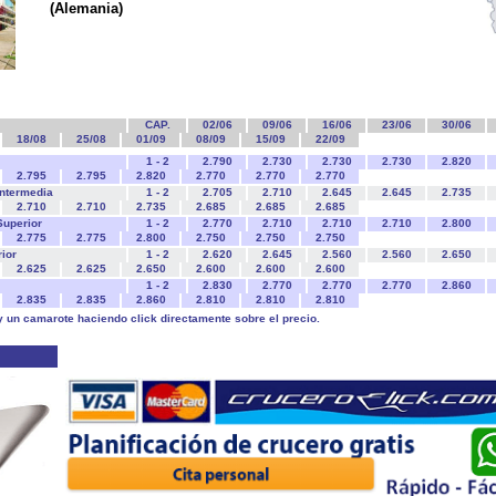
(Alemania)
CAP.
02/06
09/06
16/06
23/06
30/06
18/08
25/08
01/09
08/09
15/09
22/09
1 - 2
2.790
2.730
2.730
2.730
2.820
2.795
2.795
2.820
2.770
2.770
2.770
Intermedia
1 - 2
2.705
2.710
2.645
2.645
2.735
2.710
2.710
2.735
2.685
2.685
2.685
Superior
1 - 2
2.770
2.710
2.710
2.710
2.800
2.775
2.775
2.800
2.750
2.750
2.750
rior
1 - 2
2.620
2.645
2.560
2.560
2.650
2.625
2.625
2.650
2.600
2.600
2.600
1 - 2
2.830
2.770
2.770
2.770
2.860
2.835
2.835
2.860
2.810
2.810
2.810
y un camarote haciendo click directamente sobre el precio.