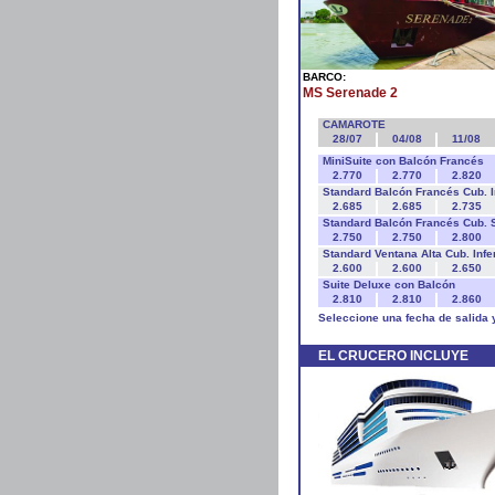
BARCO:
MS Serenade 2
CAMAROTE
28/07
04/08
11/08
MiniSuite con Balcón Francés
2.770
2.770
2.820
Standard Balcón Francés Cub. 
2.685
2.685
2.735
Standard Balcón Francés Cub. 
2.750
2.750
2.800
Standard Ventana Alta Cub. Infe
2.600
2.600
2.650
Suite Deluxe con Balcón
2.810
2.810
2.860
Seleccione una fecha de salida 
EL CRUCERO INCLUYE