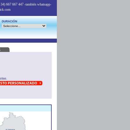
+34) 667 667 447
-también whatsapp-
ick.com
DURACIÓN
tias.