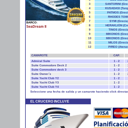
3
SANTORINI (Gre
4
KUSADASI (Turq
5
PATMOS (Greci
6
RHODES TOW
7
SYMI (Grecia
BARCO:
8
HERAKLIÓN (Cre
SeaDream II
9
TINOS (Grecia
9
MIKONOS (Grec
10
MIKONOS (Grec
11
MILOS (Grecia
12
PIREO (Atena
CAMAROTE
CAP.
Admiral Suite
1 - 2
Suite Commodore Deck 2
1 - 2
Suite Commodore deck 3
1 - 2
Suite Owner´s
1 - 2
Suite Yacht Club Y2
1 - 2
Suite Yacht Club Y3
1 - 2
Suite Yacht Club Y4
1 - 2
Seleccione una fecha de salida y un camarote haciendo click directa
EL CRUCERO INCLUYE