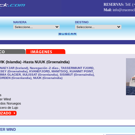
RESERVAS:
Telf.
(
Mail:
info@crucerocl
NAVIERA
DESTINO
(Islandia) -Hasta NUUK (Groenalndia)
NAEYJAR (Iceland), Navegación -2 días-, TASSERMIUNT FJORD,
SEY (Groenalndia), KVANEFJORD, MANITSOQ, KUANNIT POINT,
MIA GLACIER, IIULISSAT (Groenlandia), SISIMIUT (Groenalndia),
DEN (Groenlandia), NUUK (Groenalndia)
s
ver Wind
rdos Noruegos
cero de Lujo
VER WIND