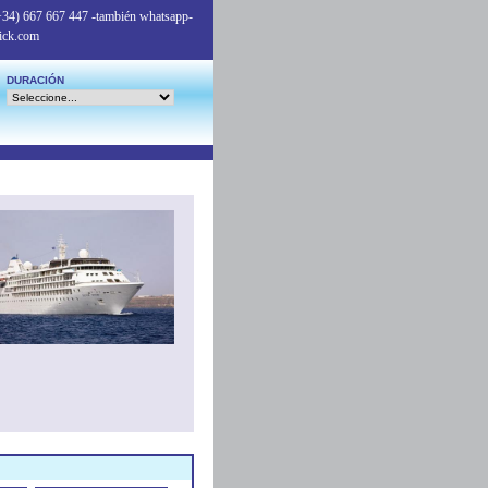
+34) 667 667 447
-también whatsapp-
ick.com
DURACIÓN