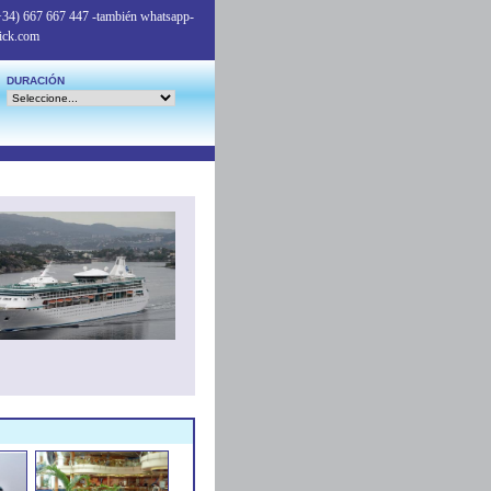
+34) 667 667 447
-también whatsapp-
ick.com
DURACIÓN