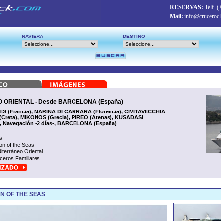
RESERVAS:
Telf.
(
Mail:
info@crucerocl
NAVIERA
DESTINO
ORIENTAL - Desde BARCELONA (España)
 (Francia), MARINA DI CARRARA (Florencia), CIVITAVECCHIA
(Creta), MIKONOS (Grecia), PIREO (Atenas), KUSADASI
), Navegación -2 días-, BARCELONA (España)
s
ion of the Seas
iterráneo Oriental
ceros Familiares
ON OF THE SEAS