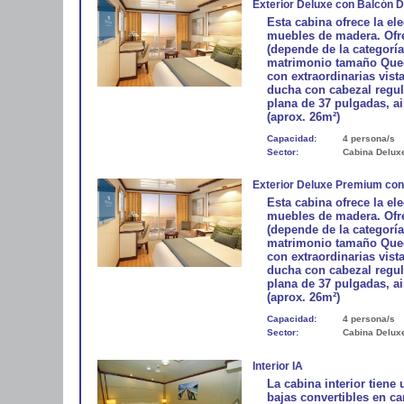
Exterior Deluxe con Balcón 
Esta cabina ofrece la e
muebles de madera. Ofre
(depende de la categorí
matrimonio tamaño Queen
con extraordinarias vist
ducha con cabezal regula
plana de 37 pulgadas, ai
(aprox. 26m²)
Capacidad:
4 persona/s
Sector:
Cabina Delux
Exterior Deluxe Premium con
Esta cabina ofrece la e
muebles de madera. Ofre
(depende de la categorí
matrimonio tamaño Queen
con extraordinarias vist
ducha con cabezal regula
plana de 37 pulgadas, ai
(aprox. 26m²)
Capacidad:
4 persona/s
Sector:
Cabina Delux
Interior IA
La cabina interior tiene
bajas convertibles en 