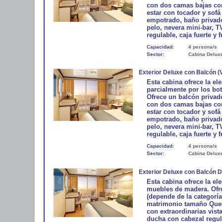
con dos camas bajas co
estar con tocador y sofá
empotrado, baño privado
pelo, nevera mini-bar, T
regulable, caja fuerte y f
Capacidad:
4 persona/s
Sector:
Cabina Delux
Exterior Deluxe con Balcón (
Esta cabina ofrece la el
parcialmente por los bo
Ofrece un balcón privado
con dos camas bajas co
estar con tocador y sofá
empotrado, baño privado
pelo, nevera mini-bar, T
regulable, caja fuerte y f
Capacidad:
4 persona/s
Sector:
Cabina Delux
Exterior Deluxe con Balcón 
Esta cabina ofrece la e
muebles de madera. Ofre
(depende de la categorí
matrimonio tamaño Queen
con extraordinarias vist
ducha con cabezal regula