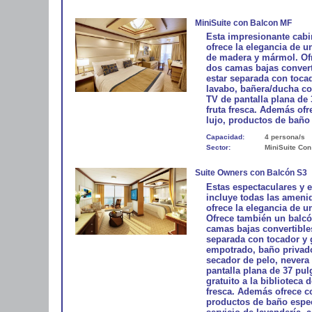
MiniSuite con Balcon MF
Esta impresionante cabi
ofrece la elegancia de u
de madera y mármol. Ofr
dos camas bajas conver
estar separada con toca
lavabo, bañera/ducha con
TV de pantalla plana de 
fruta fresca. Además of
lujo, productos de baño 
Capacidad:
4 persona/s
Sector:
MiniSuite Con
Suite Owners con Balcón S3
Estas espectaculares y 
incluye todas las amenid
ofrece la elegancia de 
Ofrece también un balcó
camas bajas convertible
separada con tocador y 
empotrado, baño privado
secador de pelo, nevera 
pantalla plana de 37 pu
gratuito a la biblioteca 
fresca. Además ofrece 
productos de baño especi