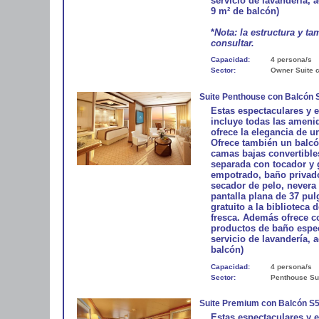
servicio de lavandería, a
9 m² de balcón)
*
Nota: la estructura y t
consultar.
Capacidad:
4 persona/s
Sector:
Owner Suite 
Suite Penthouse con Balcón 
Estas espectaculares y 
incluye todas las amenid
ofrece la elegancia de 
Ofrece también un balcó
camas bajas convertible
separada con tocador y 
empotrado, baño privado
secador de pelo, nevera 
pantalla plana de 37 pu
gratuito a la biblioteca 
fresca. Además ofrece 
productos de baño especi
servicio de lavandería, a
balcón)
Capacidad:
4 persona/s
Sector:
Penthouse Su
Suite Premium con Balcón S
Estas espectaculares y 