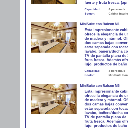
fuerte y fruta fresca. (ap
Capacidad:
4 persona/s
Sector:
Cabina Interio
MiniSuite con Balcon M1
Esta impresionante cabi
ofrece la elegancia de u
de madera y mármol. Ofr
dos camas bajas conver
estar separada con toca
lavabo, bañera/ducha con
TV de pantalla plana de 
fruta fresca. Además of
lujo, productos de baño 
Capacidad:
4 persona/s
Sector:
MiniSuite Con
MiniSuite con Balcon M6
Esta impresionante cabi
ofrece la elegancia de u
de madera y mármol. Ofr
dos camas bajas conver
estar separada con toca
lavabo, bañera/ducha con
TV de pantalla plana de 
fruta fresca. Además of
lujo, productos de baño 