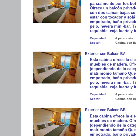
parcialmente por los bo
Ofrece un balcón privado
con dos camas bajas co
estar con tocador y sofá
empotrado, baño privado
pelo, nevera mini-bar, T
regulable, caja fuerte y f
Capacidad:
4 persona/s
Sector:
Cabina con B
Exterior con Balcón BA
Esta cabina ofrece la e
muebles de madera. Ofre
(dependiendo de la cate
matrimonio tamaño Queen
empotrado, baño privado
pelo, nevera mini-bar, T
regulable, caja fuerte y f
Capacidad:
4 persona/s
Sector:
Cabina con B
Exterior con Balcón BB
Esta cabina ofrece la e
muebles de madera. Ofre
(dependiendo de la cate
matrimonio tamaño Queen
empotrado, baño privado