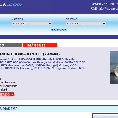
RESERVAS:
Telf.
(
Mail:
info@crucerocl
NAVIERA
DESTINO
EIRO (Brasil) -Hasta KIEL (Alemania)
ción -2 días-, SALVADOR BAHÍA (Brasil), MACEIÓ (Brasil),
A DE SANTIAGO (Cabo Verde), Navegación -2 días-, SANTA CRUZ DE
CA (Marruecos), CÁDIZ, LISBOA (Portugal) -2 días-, VIGO,
 SOUTHAMPTON (Londres), ROTTERDAM, Navegación -2 días-, KIEL
s
ta Diadema
sil y Argentina
ndard
A DIADEMA