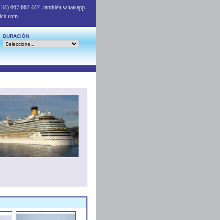
+34) 667 667 447
-también whatsapp-
ick.com
DURACIÓN