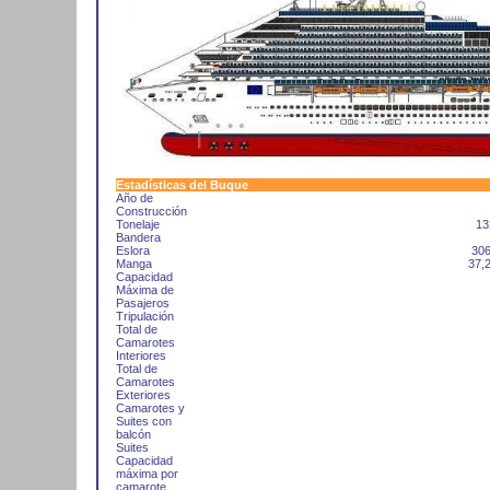
Estadísticas del Buque
Año de
Construcción
Tonelaje
13
Bandera
Eslora
306
Manga
37,
Capacidad
Máxima de
Pasajeros
Tripulación
Total de
Camarotes
Interiores
Total de
Camarotes
Exteriores
Camarotes y
Suites con
balcón
Suites
Capacidad
máxima por
camarote