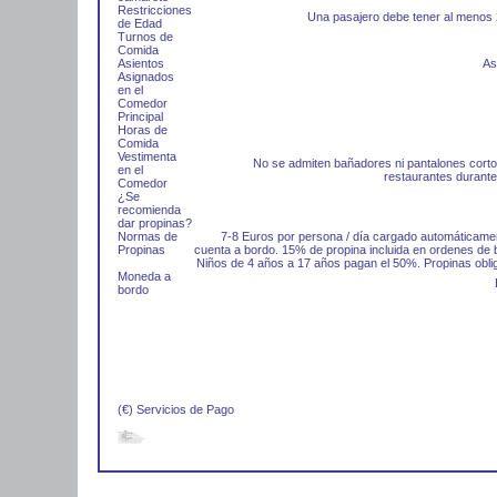
Restricciones
Una pasajero debe tener al menos
de Edad
Turnos de
Comida
Asientos
As
Asignados
en el
Comedor
Principal
Horas de
Comida
Vestimenta
No se admiten bañadores ni pantalones corto
en el
restaurantes durante
Comedor
¿Se
recomienda
dar propinas?
Normas de
7-8 Euros por persona / día cargado automáticame
Propinas
cuenta a bordo. 15% de propina incluida en ordenes de 
Niños de 4 años a 17 años pagan el 50%. Propinas oblig
Moneda a
bordo
(€) Servicios de Pago