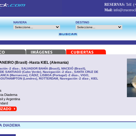
RESERVAS:
Telf.
(
Mail:
info@crucerocl
NAVIERA
DESTINO
EIRO (Brasil) -Hasta KIEL (Alemania)
ción -2 días-, SALVADOR BAHÍA (Brasil), MACEIÓ (Brasil),
A DE SANTIAGO (Cabo Verde), Navegación -2 días-, SANTA CRUZ DE
CA (Marruecos), CÁDIZ, LISBOA (Portugal) -2 días-, VIGO,
 SOUTHAMPTON (Londres), ROTTERDAM, Navegación -2 días-, KIEL
s
ta Diadema
sil y Argentina
ndard
A DIADEMA