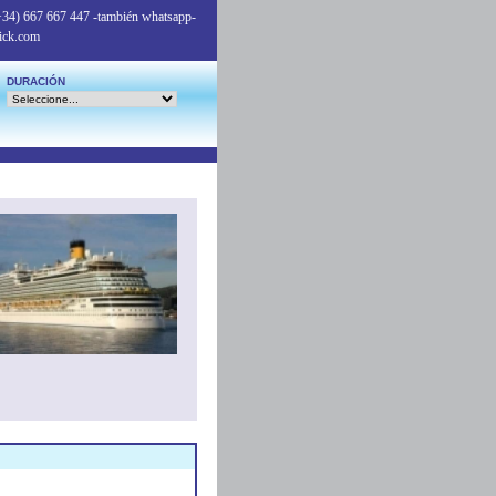
+34) 667 667 447
-también whatsapp-
ick.com
DURACIÓN