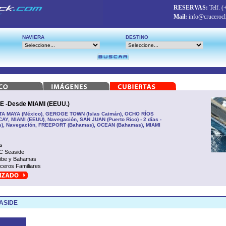
RESERVAS:
Telf.
(
Mail:
info@crucerocl
NAVIERA
DESTINO
 -Desde MIAMI (EEUU.)
STA MAYA (México), GEROGE TOWN (Islas Caimán), OCHO RÍOS
Y, MIAMI (EEUU), Navegación, SAN JUAN (Puerto Rico) - 2 días -
), Navegación, FREEPORT (Bahamas), OCEAN (Bahamas), MIAMI
s
 Seaside
ibe y Bahamas
ceros Familiares
ASIDE