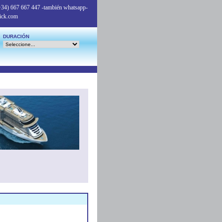
+34) 667 667 447
-también whatsapp-
ick.com
DURACIÓN