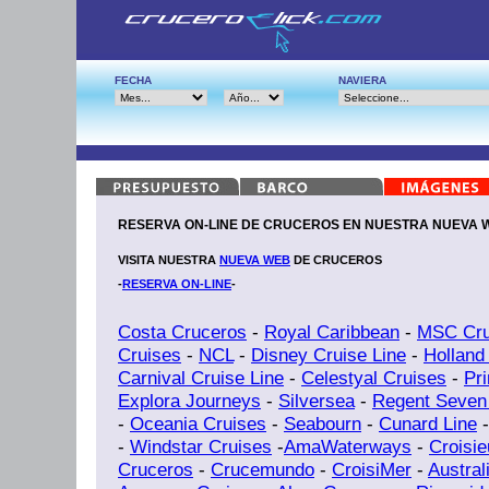
FECHA
NAVIERA
RESERVA ON-LINE DE CRUCEROS EN NUESTRA NUEVA 
VISITA NUESTRA
NUEVA WEB
DE CRUCEROS
-
RESERVA ON-LINE
-
Costa Cruceros
-
Royal Caribbean
-
MSC Cru
Cruises
-
NCL
-
Disney Cruise Line
-
Holland
Carnival Cruise Line
-
Celestyal Cruises
-
Pr
Explora Journeys
-
Silversea
-
Regent Seven
-
Oceania Cruises
-
Seabourn
-
Cunard Line
-
Windstar Cruises
-
AmaWaterways
-
Croisi
Cruceros
-
Crucemundo
-
CroisiMer
-
Austral