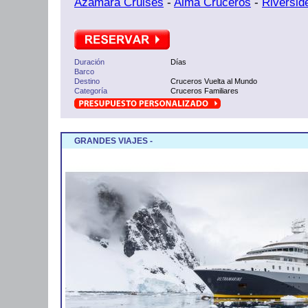
Azamara Cruises
-
Alma Cruceros
-
Riversid
Duración
Días
Barco
Destino
Cruceros Vuelta al Mundo
Categoría
Cruceros Familiares
GRANDES VIAJES -