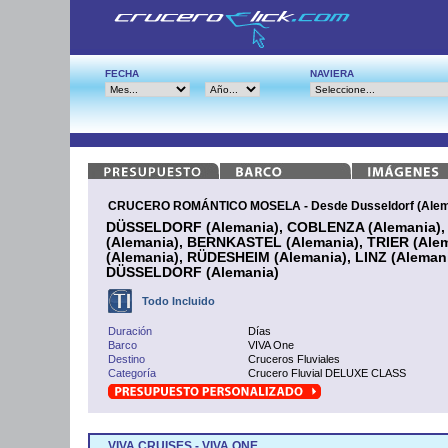
FECHA
NAVIERA
CRUCERO ROMÁNTICO MOSELA - Desde Dusseldorf (Alem
DÜSSELDORF (Alemania), COBLENZA (Alemania
(Alemania), BERNKASTEL (Alemania), TRIER (Al
(Alemania), RÜDESHEIM (Alemania), LINZ (Aleman
DÜSSELDORF (Alemania)
Todo Incluido
Duración
Días
Barco
VIVA One
Destino
Cruceros Fluviales
Categoría
Crucero Fluvial DELUXE CLASS
VIVA CRUISES - VIVA ONE