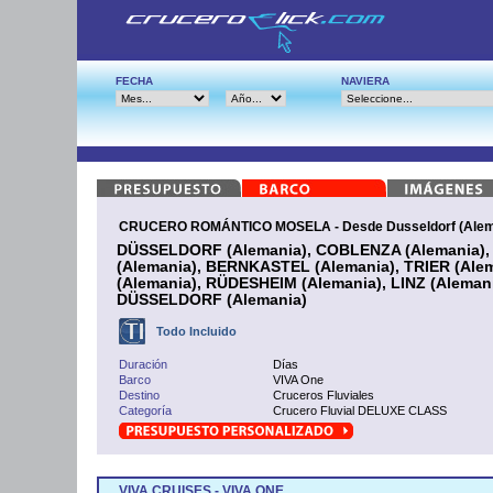
FECHA
NAVIERA
CRUCERO ROMÁNTICO MOSELA - Desde Dusseldorf (Alem
DÜSSELDORF (Alemania), COBLENZA (Alemania
(Alemania), BERNKASTEL (Alemania), TRIER (Al
(Alemania), RÜDESHEIM (Alemania), LINZ (Aleman
DÜSSELDORF (Alemania)
Todo Incluido
Duración
Días
Barco
VIVA One
Destino
Cruceros Fluviales
Categoría
Crucero Fluvial DELUXE CLASS
VIVA CRUISES - VIVA ONE