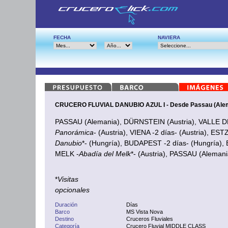
FECHA
NAVIERA
CRUCERO FLUVIAL DANUBIO AZUL I - Desde Passau (Ale
PASSAU (Alemania), DÜRNSTEIN (Austria), VALLE 
Panorámica
- (Austria), VIENA -2 días- (Austria), E
Danubio
*- (Hungría), BUDAPEST -2 días- (Hungría),
MELK -
Abadía del Melk
*- (Austria), PASSAU (Alemani
*
Visitas
opcionales
Duración
Días
Barco
MS Vista Nova
Destino
Cruceros Fluviales
Categoría
Crucero Fluvial MIDDLE CLASS