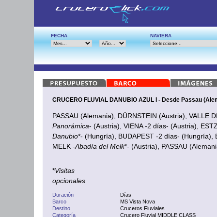
FECHA
NAVIERA
CRUCERO FLUVIAL DANUBIO AZUL I - Desde Passau (Ale
PASSAU (Alemania), DÜRNSTEIN (Austria), VALLE 
Panorámica
- (Austria), VIENA -2 días- (Austria), E
Danubio
*- (Hungría), BUDAPEST -2 días- (Hungría),
MELK -
Abadía del Melk
*- (Austria), PASSAU (Alemani
*
Visitas
opcionales
Duración
Días
Barco
MS Vista Nova
Destino
Cruceros Fluviales
Categoría
Crucero Fluvial MIDDLE CLASS