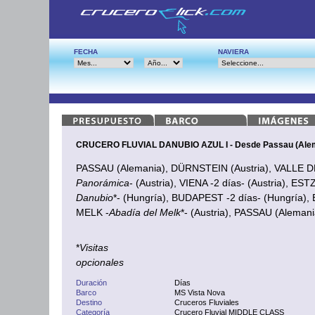
FECHA
NAVIERA
CRUCERO FLUVIAL DANUBIO AZUL I - Desde Passau (Ale
PASSAU (Alemania), DÜRNSTEIN (Austria), VALLE 
Panorámica
- (Austria), VIENA -2 días- (Austria), E
Danubio
*- (Hungría), BUDAPEST -2 días- (Hungría),
MELK -
Abadía del Melk
*- (Austria), PASSAU (Alemani
*
Visitas
opcionales
Duración
Días
Barco
MS Vista Nova
Destino
Cruceros Fluviales
Categoría
Crucero Fluvial MIDDLE CLASS