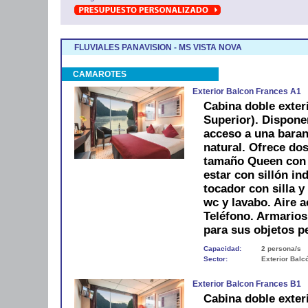
FLUVIALES PANAVISION - MS VISTA NOVA
CAMAROTES
Exterior Balcon Frances A1
Cabina doble exter
Superior). Dispone
acceso a una barand
natural. Ofrece do
tamaño Queen con m
estar con sillón ind
tocador con silla 
wc y lavabo. Aire a
Teléfono. Armario
para sus objetos p
Capacidad:
2 persona/s
Sector:
Exterior Balc
Exterior Balcon Frances B1
Cabina doble exter