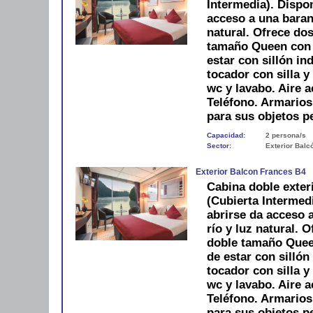
Intermedia). Dispo
acceso a una barand
natural. Ofrece do
tamaño Queen con m
estar con sillón ind
tocador con silla 
wc y lavabo. Aire a
Teléfono. Armario
para sus objetos p
Capacidad:
2 persona/s
Sector:
Exterior Balc
Exterior Balcon Frances B4
Cabina doble exter
(Cubierta Intermed
abrirse da acceso a
río y luz natural.
doble tamaño Queen
de estar con sillón
tocador con silla 
wc y lavabo. Aire a
Teléfono. Armario
para sus objetos p