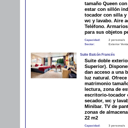
tamaño Queen con m
estar con sillón ind
tocador con silla 
wc y lavabo. Aire a
Teléfono. Armario
para sus objetos p
Capacidad:
2 persona/s
Sector:
Exterior Vent
Suite Balcón Francés
Suite doble exterio
Superior). Dispone
dan acceso a una ba
luz natural. Ofrec
matrimonio tamaño
lectura, zona de es
escritorio-tocador 
secador, wc y lavab
Minibar. TV de pan
zonas de almacenam
22 m2
Capacidad:
3 persona/s