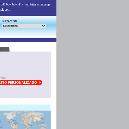
+34) 667 667 447
-también whatsapp-
ick.com
DURACIÓN
tias.