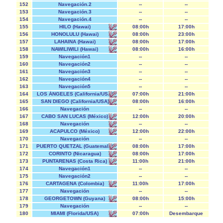
152
Navegación.2
--
--
153
Navegación.3
--
--
154
Navegación.4
--
--
155
HILO (Hawai)
08:00h
17:00h
156
HONOLULU (Hawai)
08:00h
23:00h
157
LAHAINA (Hawai)
08:00h
17:00h
158
NAWILIWILI (Hawai)
08:00h
16:00h
159
Navegación1
--
--
160
Navegación2
--
--
161
Navegación3
--
--
162
Navegación4
--
--
163
Navegación5
--
--
164
LOS ÁNGELES (California/USA)
07:00h
21:00h
165
SAN DIEGO (California/USA)
08:00h
16:00h
166
Navegación
--
--
167
CABO SAN LUCAS (México)
12:00h
20:00h
168
Navegación
--
--
169
ACAPULCO (México)
12:00h
22:00h
170
Navegación
--
--
171
PUERTO QUETZAL (Guatemala)
08:00h
17:00h
172
CORINTO (Nicaragua)
08:00h
17:00h
173
PUNTARENAS (Costa Rica)
11:00h
21:00h
174
Navegación1
--
--
175
Navegación2
--
--
176
CARTAGENA (Colombia)
11:00h
17:00h
177
Navegación
--
--
178
GEORGETOWN (Guyana)
08:00h
15:00h
179
Navegación
--
--
180
MIAMI (Florida/USA)
07:00h
Desembarque