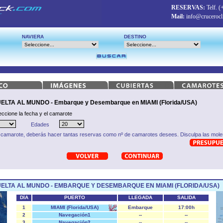
RESERVAS:
Telf.
(
Mail:
info@crucerocl
NAVIERA
DESTINO
TA AL MUNDO - Embarque y Desembarque en MIAMI (Florida/USA)
eccione la fecha y el camarote
Edades
 camarote, deberás hacer tantas reservas como nº de camarotes desees. Disculpa las moles
ELTA AL MUNDO - EMBARQUE Y DESEMBARQUE EN MIAMI (FLORIDA/USA)
DÍA
PUERTO
LLEGADA
SALIDA
1
MIAMI (Florida/USA)
Embarque
17:00h
2
Navegación1
--
--
3
Navegación2
--
--