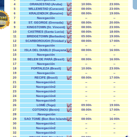
4
ORANJESTAD (Aruba)
10:00h
23:00h
5
WILLEMSTAD (Curacao)
08:00h
23:00h
6
KRALENDIJK (Bonaire)
08:00h
19:00h
7
Navegación
--
--
8
ST. GEORGE (Grenada)
08:00h
20:00h
9
KINGSTOWN (St. Vincent)
08:00h
23:00h
10
CASTRIES (Santa Lucia)
08:00h
18:00h
11
BRIDGETOWN (Barbados)
05:00h
19:00h
12
SCARBOROUGH (Trinidad y
08:00h
17:00h
Tobago)
13
Navegación
--
--
14
ISLA DEL DIABLO (Guayana)
08:00h
16:00h
15
Navegación
--
--
16
BELEM DE PARÁ (Brasil)
08:00h
16:00h
17
Navegación
--
--
18
FORTALEZA (Brasil)
10:00h
23:00h
19
Navegación
--
--
20
RECIFE (Brasil)
08:00h
17:00h
21
Navegación1
--
--
22
Navegación2
--
--
23
Navegación3
--
--
24
Navegación4
--
--
25
Navegación5
--
--
26
LOMÉ (Togo)
09:00h
19:00h
27
COTONOU (Benin)
08:00h
17:00h
28
.Navegación
--
--
29
SAO TOME (Bon Bon Islands)
08:00h
16:00h
30
Navegación1
--
--
31
Navegación2
--
--
32
Navegación3
--
--