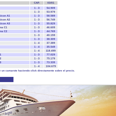
CAP.
03/01
1 - 3
54.909
1 - 3
53.979
alcon A1
1 - 3
58.589
alcon A2
1 - 3
56.749
alcon A3
1 - 3
55.829
ana C1
1 - 3
46.609
ana C2
1 - 3
44.769
1 - 3
40.159
1 - 3
38.309
1 - 4
37.389
1 - 4
35.549
1 - 4
118.499
1
1 - 3
77.029
2
1 - 3
75.179
3
1 - 3
73.339
1 - 4
104.679
y un camarote haciendo click directamente sobre el precio.