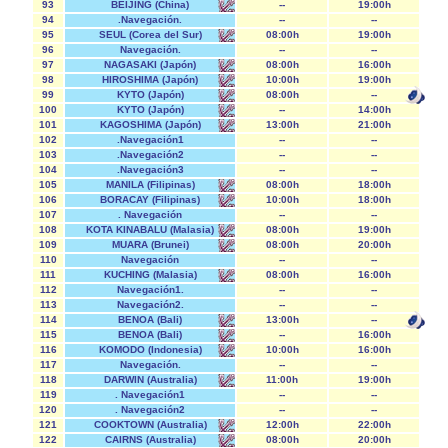
93
BEIJING (China)
--
19:00h
94
.Navegación.
--
--
95
SEUL (Corea del Sur)
08:00h
19:00h
96
Navegación.
--
--
97
NAGASAKI (Japón)
08:00h
16:00h
98
HIROSHIMA (Japón)
10:00h
19:00h
99
KYTO (Japón)
08:00h
--
100
KYTO (Japón)
--
14:00h
101
KAGOSHIMA (Japón)
13:00h
21:00h
102
.Navegación1
--
--
103
.Navegación2
--
--
104
.Navegación3
--
--
105
MANILA (Filipinas)
08:00h
18:00h
106
BORACAY (Filipinas)
10:00h
18:00h
107
. Navegación
--
--
108
KOTA KINABALU (Malasia)
08:00h
19:00h
109
MUARA (Brunei)
08:00h
20:00h
110
Navegación
--
--
111
KUCHING (Malasia)
08:00h
16:00h
112
Navegación1.
--
--
113
Navegación2.
--
--
114
BENOA (Bali)
13:00h
--
115
BENOA (Bali)
--
16:00h
116
KOMODO (Indonesia)
10:00h
16:00h
117
Navegación.
--
--
118
DARWIN (Australia)
11:00h
19:00h
119
. Navegación1
--
--
120
. Navegación2
--
--
121
COOKTOWN (Australia)
12:00h
22:00h
122
CAIRNS (Australia)
08:00h
20:00h