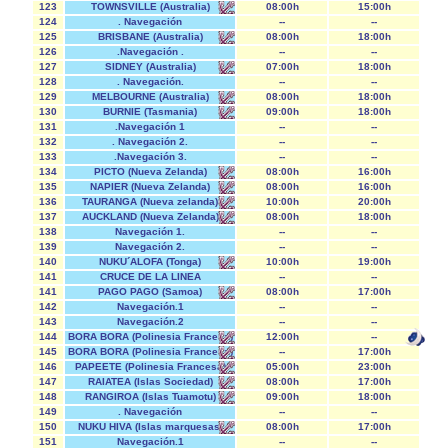
123
TOWNSVILLE (Australia)
08:00h
15:00h
124
. Navegación
--
--
125
BRISBANE (Australia)
08:00h
18:00h
126
.Navegación .
--
--
127
SIDNEY (Australia)
07:00h
18:00h
128
. Navegación.
--
--
129
MELBOURNE (Australia)
08:00h
18:00h
130
BURNIE (Tasmania)
09:00h
18:00h
131
.Navegación 1
--
--
132
. Navegación 2.
--
--
133
.Navegación 3.
--
--
134
PICTO (Nueva Zelanda)
08:00h
16:00h
135
NAPIER (Nueva Zelanda)
08:00h
16:00h
136
TAURANGA (Nueva zelanda)
10:00h
20:00h
137
AUCKLAND (Nueva Zelanda)
08:00h
18:00h
138
Navegación 1.
--
--
139
Navegación 2.
--
--
140
NUKU´ALOFA (Tonga)
10:00h
19:00h
141
CRUCE DE LA LINEA
--
--
INTERNACIONAL DEL TIEMPO
141
PAGO PAGO (Samoa)
08:00h
17:00h
142
Navegación.1
--
--
143
Navegación.2
--
--
144
BORA BORA (Polinesia Francesa)
12:00h
--
145
BORA BORA (Polinesia Francesa)
--
17:00h
146
PAPEETE (Polinesia Francesa)
05:00h
23:00h
147
RAIATEA (Islas Sociedad)
08:00h
17:00h
148
RANGIROA (Islas Tuamotu)
09:00h
18:00h
149
. Navegación
--
--
150
NUKU HIVA (Islas marquesas)
08:00h
17:00h
151
Navegación.1
--
--