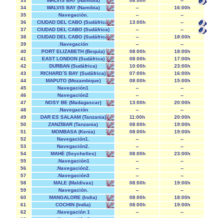
33
WALVIS BAY (Namibia)
08:00h
--
34
WALVIS BAY (Namibia)
--
16:00h
35
Navegación.
--
--
36
CIUDAD DEL CABO (Sudáfrica)
13:00h
--
37
CIUDAD DEL CABO (Sudáfrica)
--
--
38
CIUDAD DEL CABO (Sudáfrica)
--
18:00h
39
.Navegación
--
--
40
PORT ELIZABETH (Bequia)
08:00h
18:00h
41
EAST LONDON (Sudáfrica)
08:00h
17:00h
42
DURBAN (Sudáfrica)
10:00h
23:00h
43
RICHARD´S BAY (Sudáfrica)
07:00h
16:00h
44
MAPUTO (Mozambique)
08:00h
15:00h
45
Navegación1
--
--
46
Navegación2
--
--
47
NOSY BE (Madagascar)
13:00h
20:00h
48
.Navegación
--
--
49
DAR ES SALAAM (Tanzania)
11:00h
20:00h
50
ZANZÍBAR (Tanzania)
08:00h
19:00h
51
MOMBASA (Kenia)
08:00h
19:00h
52
Navegación1.
--
--
53
Navegación2.
--
--
54
MAHÉ (Seychelles)
08:00h
23:00h
55
.Navegación1
--
--
56
.Navegación2.
--
--
57
.Navegación3
--
--
58
MALE (Maldivas)
08:00h
19:00h
59
Navegación.
--
--
60
MANGALORE (India)
08:00h
18:00h
61
COCHIN (India)
08:00h
19:00h
62
.Navegación 1
--
--