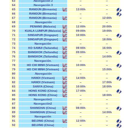
63
.Navegación 2
--
--
64
.Navegación 3
--
--
65
RANGÚN (Birmania)
13:00h
--
66
RANGÚN (Birmania)
--
--
67
RANGÚN (Birmania)
--
12:00h
68
.Navegación
--
--
69
PENANG (Malasia)
12:00h
20:00h
70
KUALA LUMPUR (Malasia)
09:00h
19:00h
71
SINGAPUR (Singapur)
10:00h
--
72
SINGAPUR (Singapur)
--
18:00h
73
Navegación
--
--
74
KO SAMUI (Tailandia)
08:00h
16:00h
75
BANGKOK (Tailandia)
09:00h
--
76
BANGKOK (Tailandia)
--
14:00h
77
Navegación.
--
--
78
HO CHI MINH (Vietnam)
10:00h
--
79
HO CHI MINH (Vietnam)
--
15:00h
80
.Navegación
--
--
81
HANOI (Vietnam)
14:00h
--
82
HANOI (Vietnam)
--
17:00h
83
SANYA (China)
10:00h
18:00h
84
HONG KONG (China)
17:00h
--
85
HONG KONG (China)
--
18:00h
86
Navegación1
--
--
87
Navegación2
--
--
88
SHANGHAI (China)
08:00h
--
89
SHANGHAI (China)
--
14:00h
90
Navegación
--
--
91
BEIJING (China)
12:00h
--
92
BEIJING (China)
--
--