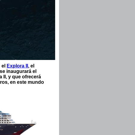
 el
Explora II
, el
se inaugurará el
 II, y que ofrecerá
eros, en este mundo