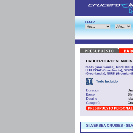
FECHA
CRUCERO GROENLANDIA De
NUUK (Groenlandia), MANIITSOQ
LLULISSAT (Groenlandia), SIS
(Groenlandia), NUUK (Groenlandi
Todo Incluido
Duración
Día
Barco
Sil
Destino
Isl
Categoría
Cru
SILVERSEA CRUISES - SIL