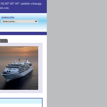
+34) 667 667 447
-también whatsapp-
ick.com
DURACIÓN