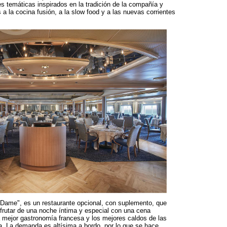
es temáticas inspirados en la tradición de la compañía y
a la cocina fusión, a la slow food y a las nuevas corrientes
 Dame", es un restaurante opcional, con suplemento, que
sfrutar de una noche íntima y especial con una cena
a mejor gastronomía francesa y los mejores caldos de las
. La demanda es altísima a bordo, por lo que se hace