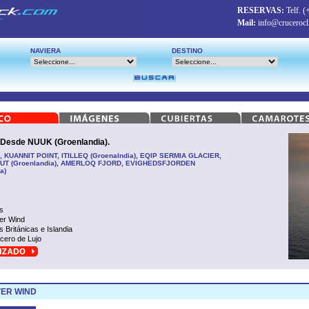
RESERVAS:
Telf.
(
Mail:
info@crucerocl
NAVIERA
DESTINO
sde NUUK (Groenlandia).
, KUANNIT POINT, ITILLEQ (Groenalndia), EQIP SERMIA GLACIER,
IMIUT (Groenlandia), AMERLOQ FJORD, EVIGHEDSFJORDEN
a)
s
ver Wind
as Británicas e Islandia
cero de Lujo
VER WIND