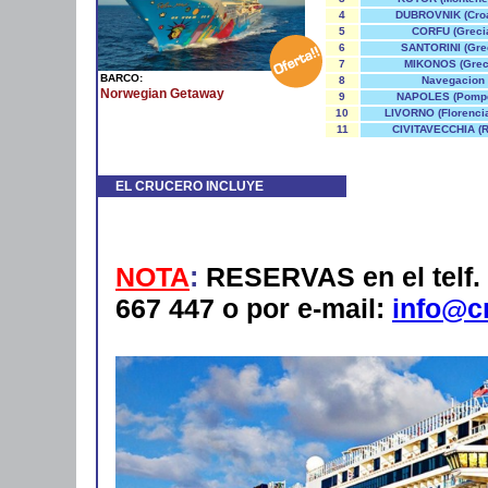
4
DUBROVNIK (Croa
5
CORFU (Greci
6
SANTORINI (Gre
7
MIKONOS (Grec
BARCO:
8
Navegacion
Norwegian Getaway
9
NAPOLES (Pomp
10
LIVORNO (Florencia
11
CIVITAVECCHIA (
EL CRUCERO INCLUYE
NOTA
:
RESERVAS en el telf. 
667 447 o por e-mail:
info@c