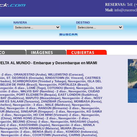
RESERVAS:
Telf.
(
Mail:
info@crucerocl
NAVIERA
DESTINO
LTA AL MUNDO - Embarque y Desembarque en MIAMI
n -2 días-, ORANJESTAD (Aruba), WILLEMSTAD (Curacao),
ión, ST. GEORGES (Grenada), KINGSTOWN (St. Vincent), CASTRIES
rbados), SCARBOROUGH (Trinidad y Tobago), Navegación, ISLA DEL
BELEM DE PARÁ (Brasil), Navegación, FORTALEZA (Brasil),
avegación -5 días-, LOMÉ (Togo), COTONOU (Benin), Navegación, SAO
ión -3 días-, WALVIS BAY (Namibia) - 2 días-, Navegación, CIUDAD
Navegación, PORT ELIZABETH (Bequia), EAST LONDON (Sudáfrica),
BAY (Sudáfrica), MAPUTO (Mozambique), Navegación -2 días-, NOSY
DAR ES SALAAM (Tanzania), ZANZÍBAR (Tanzania), MOMBASA (Kenia),
helles), Navegación - 3 días-, MALE (Maldivas), Navegación,
a), Navegación -3 días-, RANGÚN (Birmania) -3 días-, Navegación,
R (Malasia), SINGAPUR (Singapur) - 2 días, Navegación, KO SAMUI
 -2 días-, Navegación, HO CHI MINH (Vietnam) -2 días-, Navegación,
(China), HONG KONG (China) - 2 días-, Navegación - 2 días-,
egación, BEIJING (China) -3 días-, Navegación, NAGASAKI (Japón),
n) -2 días-, KAGOSHIMA (Japón), Navegación -3 días-, MANILA
), Navegación, KOTA KINABALU (Malasia), MUARA (Brunei),
Navegación -2 días-, BENOA (Bali) -2 días-, KOMODO (Indonesia),
 Navegación -2 días-, COOKTOWN (Australia), CAIRNS (Australia),