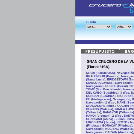
FECHA
GRAN CRUCERO DE LA VUE
(Florida/USA)
MIAMI (Florida/USA), Navegació
KRALENDIJK (Bonaire), Navegac
(Santa Lucia), BRIDGETOWN (Ba
DIABLO (Guayana), Navegación, 
Navegación, RECIFE (Brasil), N
TOME (Bon Bon Islands), Navegac
DEL CABO (Sudáfrica) -3 días, 
DURBAN (Sudáfrica), RICHARD´S 
BE (Madagascar), Navegación, 
Navegación -2 días-, MAHÉ (Seyc
MANGALORE (India), COCHIN (Indi
PENANG (Malasia), KUALA LUMPU
(Tailandia), BANGKOK (Tailandia)
HANOI (Vietnam) -2 días-, SANYA 
SHANGHAI (China) - 2 días-, Nav
HIROSHIMA (Japón), KYOTO (Japó
(Filipinas), BORACAY (Filipinas
Navegación, KUCHING (Malasia), 
Navegación, DARWIN (Australia),