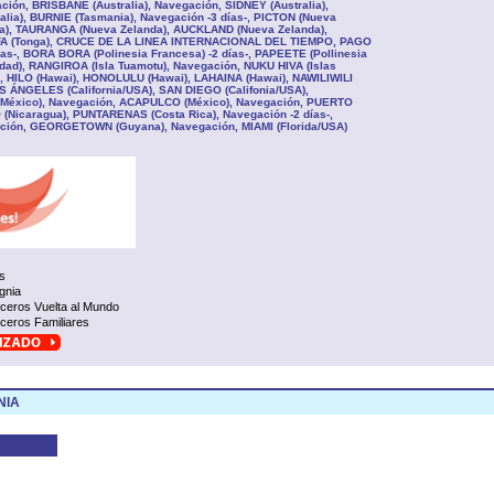
ión, BRISBANE (Australia), Navegación, SIDNEY (Australia),
ia), BURNIE (Tasmania), Navegación -3 días-, PICTON (Nueva
da), TAURANGA (Nueva Zelanda), AUCKLAND (Nueva Zelanda),
OFA (Tonga), CRUCE DE LA LINEA INTERNACIONAL DEL TIEMPO, PAGO
as-, BORA BORA (Polinesia Francesa) -2 días-, PAPEETE (Pollinesia
edad), RANGIROA (Isla Tuamotu), Navegación, NUKU HIVA (Islas
-, HILO (Hawai), HONOLULU (Hawai), LAHAINA (Hawai), NAWILIWILI
OS ÁNGELES (California/USA), SAN DIEGO (Califonia/USA),
México), Navegación, ACAPULCO (México), Navegación, PUERTO
Nicaragua), PUNTARENAS (Costa Rica), Navegación -2 días-,
ción, GEORGETOWN (Guyana), Navegación, MIAMI (Florida/USA)
s
ignia
ceros Vuelta al Mundo
ceros Familiares
NIA