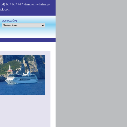
+34) 667 667 447
-también whatsapp-
ick.com
DURACIÓN