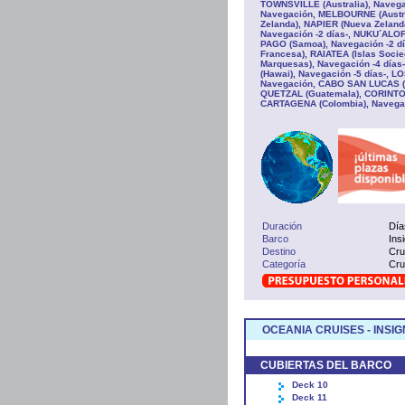
TOWNSVILLE (Australia), Navegac
Navegación, MELBOURNE (Austral
Zelanda), NAPIER (Nueva Zelan
Navegación -2 días-, NUKU´AL
PAGO (Samoa), Navegación -2 dí
Francesa), RAIATEA (Islas Soci
Marquesas), Navegación -4 días
(Hawai), Navegación -5 días-, L
Navegación, CABO SAN LUCAS (
QUETZAL (Guatemala), CORINTO (
CARTAGENA (Colombia), Navega
Duración
Día
Barco
Ins
Destino
Cru
Categoría
Cru
OCEANIA CRUISES - INSIG
CUBIERTAS DEL BARCO
Deck 10
Deck 11