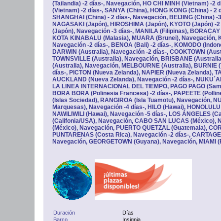
(Tailandia) -2 días-, Navegación, HO CHI MINH (Vietnam) -2 
(Vietnam) -2 días-, SANYA (China), HONG KONG (China) - 2 dí
SHANGHAI (China) - 2 días-, Navegación, BEIJING (China) -3
NAGASAKI (Japón), HIROSHIMA (Japón), KYOTO (Japón) -
(Japón), Navegación -3 días-, MANILA (Filipinas), BORACAY (
KOTA KINABALU (Malasia), MUARA (Brunei), Navegación, 
Navegación -2 días-, BENOA (Bali) -2 días-, KOMODO (Indon
DARWIN (Australia), Navegación -2 días-, COOKTOWN (Austr
TOWNSVILLE (Australia), Navegación, BRISBANE (Australia
(Australia), Navegación, MELBOURNE (Australia), BURNIE (
días-, PICTON (Nueva Zelanda), NAPIER (Nueva Zelanda), 
AUCKLAND (Nueva Zelanda), Navegación -2 días-, NUKU´
LA LINEA INTERNACIONAL DEL TIEMPO, PAGO PAGO (Samoa)
BORA BORA (Polinesia Francesa) -2 días-, PAPEETE (Polli
(Islas Sociedad), RANGIROA (Isla Tuamotu), Navegación, N
Marquesas), Navegación -4 días-, HILO (Hawai), HONOLULU
NAWILIWILI (Hawai), Navegación -5 días-, LOS ÁNGELES (C
(Califonia/USA), Navegación, CABO SAN LUCAS (México)
(México), Navegación, PUERTO QUETZAL (Guatemala), COR
PUNTARENAS (Costa Rica), Navegación -2 días-, CARTAGE
Navegación, GEORGETOWN (Guyana), Navegación, MIAMI (F
Duración
Días
Barco
Insignia