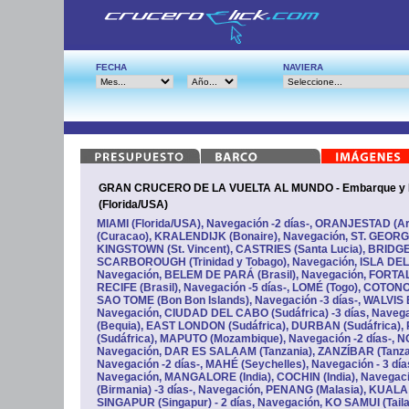
FECHA
NAVIERA
GRAN CRUCERO DE LA VUELTA AL MUNDO - Embarque y 
(Florida/USA)
MIAMI (Florida/USA), Navegación -2 días-, ORANJESTAD (
(Curacao), KRALENDIJK (Bonaire), Navegación, ST. GEORG
KINGSTOWN (St. Vincent), CASTRIES (Santa Lucia), BRID
SCARBOROUGH (Trinidad y Tobago), Navegación, ISLA DEL
Navegación, BELEM DE PARÁ (Brasil), Navegación, FORTALE
RECIFE (Brasil), Navegación -5 días-, LOMÉ (Togo), COTONO
SAO TOME (Bon Bon Islands), Navegación -3 días-, WALVIS B
Navegación, CIUDAD DEL CABO (Sudáfrica) -3 días, Nave
(Bequia), EAST LONDON (Sudáfrica), DURBAN (Sudáfrica)
(Sudáfrica), MAPUTO (Mozambique), Navegación -2 días-, 
Navegación, DAR ES SALAAM (Tanzania), ZANZÍBAR (Tanza
Navegación -2 días-, MAHÉ (Seychelles), Navegación - 3 día
Navegación, MANGALORE (India), COCHIN (India), Navegac
(Birmania) -3 días-, Navegación, PENANG (Malasia), KUAL
SINGAPUR (Singapur) - 2 días, Navegación, KO SAMUI (Tai